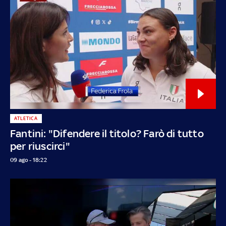
ATLETICA
Fantini: "Difendere il titolo? Farò di tutto
per riuscirci"
09 ago - 18:22