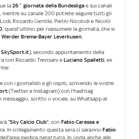
gue la
26^ giornata della Bundesliga
e sui canali
a, mentre su canale 200 potrete seguire tutti gli
odi, Riccardo Gentile, Pietro Nicolodi e Nicolò
0
, quest’ultimo per riassumere la giornata, che si
o
Werder Brema-Bayer Leverkusen.
u
SkySport.it
), secondo appuntamento della
ora con Riccardo Trevisani e
Luciano Spalletti
, ex
nter.
con i giornalisti e gli ospiti, scrivendo le vostre
port
(Twitter e Instagram) con l'hashtag
 messaggio, scritto o vocale, su Whatsapp al
sarà
“Sky Calcio Club”
, con
Fabio Caressa e
dra. In collegamento questa sera ci saranno
Fabio
 dell'area medica nerazzurra. In onda anche alle