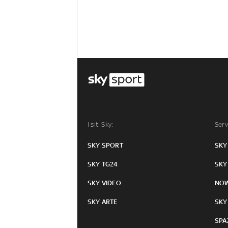
I siti Sky:
Serv
SKY SPORT
SKY
SKY TG24
SKY
SKY VIDEO
NO
SKY ARTE
SKY
SPA