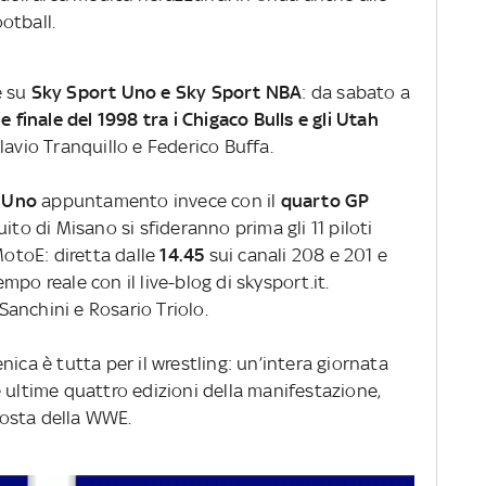
otball.
e su
Sky Sport Uno e Sky Sport NBA
: da sabato a
e finale del 1998 tra i Chigaco Bulls e gli Utah
lavio Tranquillo e Federico Buffa.
 Uno
appuntamento invece con il
quarto GP
cuito di Misano si sfideranno prima gli 11 piloti
MotoE: diretta dalle
14.45
sui canali 208 e 201 e
po reale con il live-blog di skysport.it.
anchini e Rosario Triolo.
nica è tutta per il wrestling: un’intera giornata
 ultime quattro edizioni della manifestazione,
oposta della WWE.