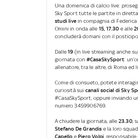
Una domenica di calcio live: prose
Sky Sport tutte le partite in dirett
studi live
in compagnia di Federica L
Omini in onda alle
15, 17.30
e alle
2
concluderà domani con il posticip
Dalle
19
(in live streaming anche s
giornata con
#CasaSkySport
: un’
allenatore, tra le altre, di Roma ed I
Come di consueto, potete interagire 
curiosità sui
canali social di Sky S
#CasaSkySport, oppure inviando un
numero 3459906769.
A chiudere la giornata, alle
23.30
, 
Stefano De Grandis
e la loro squa
Capello
e
Piero Volpi
, responsabile