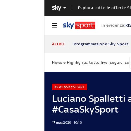
Esplora tutte le offerte S
In evidenza:
RI
ALTRO
Programmazione Sky Sport
News e Highlights, tutto live: seguici su
#CASASKYSPORT
Luciano Spalletti 
#CasaSkySport
17 mag 2020 - 10:10