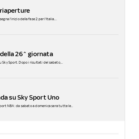
 riaperture
a l'inizio della fase 2 per l'Italia....
 della 26^ giornata
Sky Sport. Dopo i risultati del sabato,...
nda su Sky Sport Uno
ort NBA: da sabato a domenica sera tutte le...