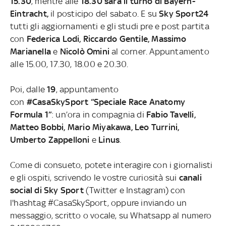
15.30
, mentre alle
18.30 sarà il turno di Bayern-
Eintracht,
il posticipo del sabato. E su
Sky Sport24
tutti gli aggiornamenti e gli studi pre e post partita
con
Federica Lodi, Riccardo Gentile, Massimo
Marianella
e
Nicolò Omini
al corner. Appuntamento
alle 15.00, 17.30, 18.00 e 20.30.
Poi, dalle
19
, appuntamento
con
#CasaSkySport
“Speciale Race Anatomy
Formula 1”
: un’ora in compagnia di
Fabio Tavelli,
Matteo Bobbi, Mario Miyakawa, Leo Turrini,
Umberto Zappelloni
e
Linus
.
Come di consueto, potete interagire con i giornalisti
e gli ospiti, scrivendo le vostre curiosità sui
canali
social di Sky Sport
(Twitter e Instagram) con
l'hashtag #CasaSkySport, oppure inviando un
messaggio, scritto o vocale, su Whatsapp al numero