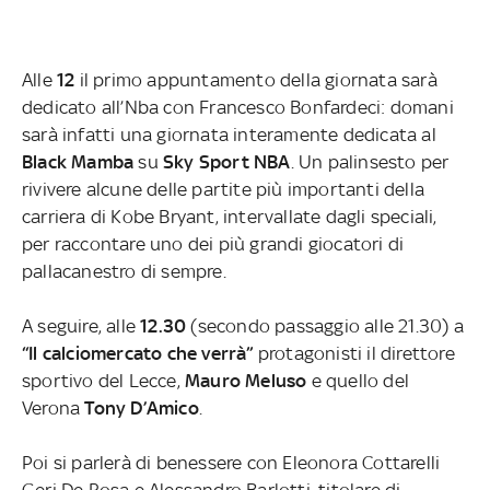
Alle
12
il primo appuntamento della giornata sarà
dedicato all’Nba con Francesco Bonfardeci: domani
sarà infatti una giornata interamente dedicata al
Black Mamba
su
Sky Sport NBA
. Un palinsesto per
rivivere alcune delle partite più importanti della
carriera di Kobe Bryant, intervallate dagli speciali,
per raccontare uno dei più grandi giocatori di
pallacanestro di sempre.
A seguire, alle
12.30
(secondo passaggio alle 21.30) a
“Il calciomercato che verrà”
protagonisti il direttore
sportivo del Lecce,
Mauro Meluso
e quello del
Verona
Tony D’Amico
.
Poi si parlerà di benessere con Eleonora Cottarelli
Geri De Rosa e Alessandro Barlotti, titolare di