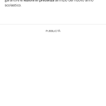
garantire le
lezioni in presenza
all'inizio del nuovo anno
scolastico.
PUBBLICITÀ