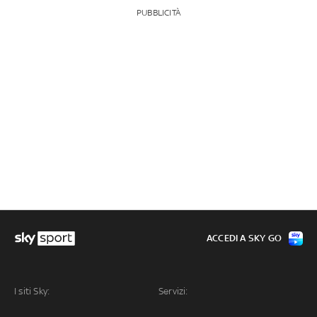
PUBBLICITÀ
ACCEDI A SKY GO
I siti Sky:
Servizi: