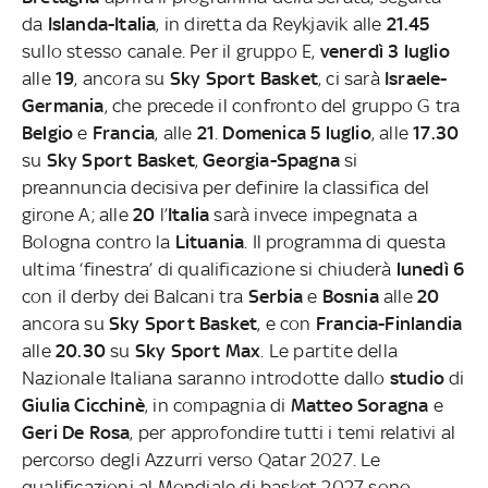
da
Islanda-Italia
, in diretta da Reykjavik alle
21.45
sullo stesso canale. Per il gruppo E,
venerdì 3 luglio
alle
19
, ancora su
Sky Sport Basket
, ci sarà
Israele-
Germania
, che precede il confronto del gruppo G tra
Belgio
e
Francia
, alle
21
.
Domenica 5 luglio
, alle
17.30
su
Sky Sport Basket
,
Georgia-Spagna
si
preannuncia decisiva per definire la classifica del
girone A; alle
20
l’
Italia
sarà invece impegnata a
Bologna contro la
Lituania
. Il programma di questa
ultima ‘finestra’ di qualificazione si chiuderà
lunedì 6
con il derby dei Balcani tra
Serbia
e
Bosnia
alle
20
ancora su
Sky Sport Basket
, e con
Francia-Finlandia
alle
20.30
su
Sky Sport Max
. Le partite della
Nazionale Italiana saranno introdotte dallo
studio
di
Giulia Cicchinè
, in compagnia di
Matteo Soragna
e
Geri De Rosa
, per approfondire tutti i temi relativi al
percorso degli Azzurri verso Qatar 2027. Le
qualificazioni al Mondiale di basket 2027 sono