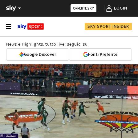
LOGIN
OFFERTE SKY
SKY SPORT INSIDER
News e Highlights, tutto live: seguici su
Google Discover
Fonti Preferite