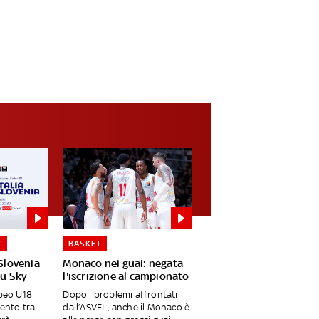
Y
BASKET
-Slovenia
Monaco nei guai: negata
su Sky
l'iscrizione al campionato
opeo U18
Dopo i problemi affrontati
rento tra
dall’ASVEL, anche il Monaco è