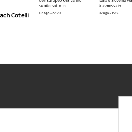
dell'Europeo U18 vanno
Italia e Slovenia ve
subito sotto in...
trasmessa in...
02 ago - 22:20
02 ago - 15:55
ch Cotelli