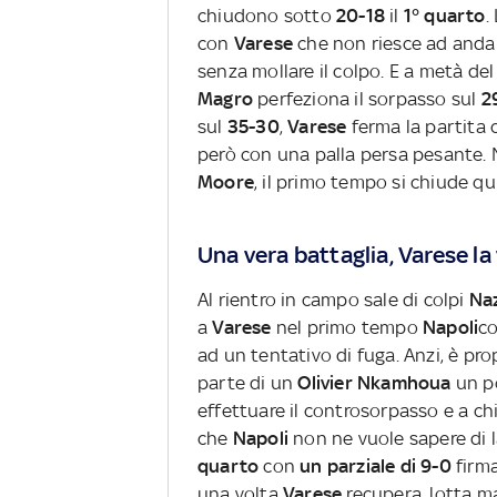
chiudono sotto
20-18
il
1° quarto
.
con
Varese
che non riesce ad anda
senza mollare il colpo. E a metà de
Magro
perfeziona il sorpasso sul
2
sul
35-30
,
Varese
ferma la partita 
però con una palla persa pesante
Moore
, il primo tempo si chiude q
Una vera battaglia, Varese la 
Al rientro in campo sale di colpi
Na
a
Varese
nel primo tempo
Napoli
co
ad un tentativo di fuga. Anzi, è pr
parte di un
Olivier Nkamhoua
un p
effettuare il controsorpasso e a ch
che
Napoli
non ne vuole sapere di l
quarto
con
un parziale di 9-0
firm
una volta
Varese
recupera, lotta m