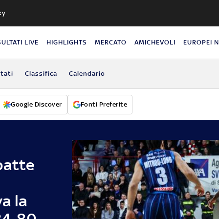
ky
SULTATI LIVE
HIGHLIGHTS
MERCATO
AMICHEVOLI
EUROPEI 
ltati
Classifica
Calendario
Google Discover
Fonti Preferite
batte
a la
 84-80