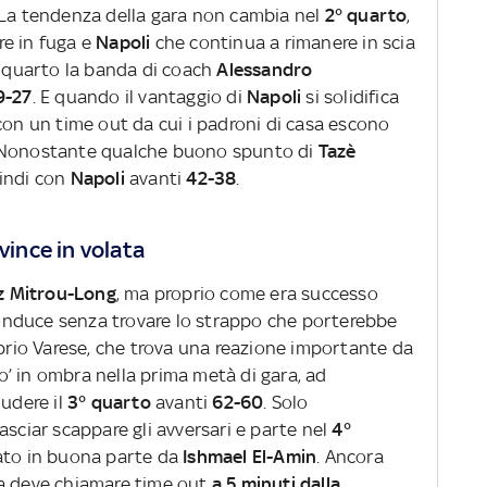
 La tendenza della gara non cambia nel
2° quarto
,
re in fuga e
Napoli
che continua a rimanere in scia
l quarto la banda di coach
Alessandro
9-27
. E quando il vantaggio di
Napoli
si solidifica
con un time out da cui i padroni di casa escono
. Nonostante qualche buono spunto di
Tazè
uindi con
Napoli
avanti
42-38
.
vince in volata
z Mitrou-Long
, ma proprio come era successo
nduce senza trovare lo strappo che porterebbe
oprio Varese, che trova una reazione importante da
o’ in ombra nella prima metà di gara, ad
iudere il
3° quarto
avanti
62-60
. Solo
asciar scappare gli avversari e parte nel
4°
ato in buona parte da
Ishmael El-Amin
. Ancora
a deve chiamare time out
a 5 minuti dalla