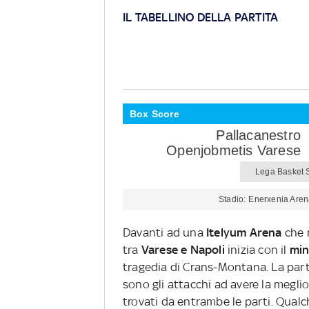
IL TABELLINO DELLA PARTITA
Box Score
Pallacanestro
Openjobmetis Varese
Lega Basket S
Stadio
Enerxenia Are
Davanti ad una
Itelyum Arena
che m
tra
Varese e Napoli
inizia con il
min
tragedia di Crans-Montana. La parti
sono gli attacchi ad avere la megli
trovati da entrambe le parti. Qualch