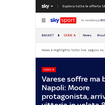
Esplora tutte le offerte S
In evidenza:
RI
BASKET
SERIE A
News
Risu
News e Highlights, tutto live: seguici su
SERIE A
Varese soffre ma 
Napoli: Moore
protagonista, arriv
vittoria in volata