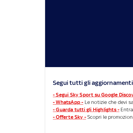
Segui tutti gli aggiornamenti
- Segui Sky Sport su Google Disco
- WhatsApp -
Le notizie che devi sa
- Guarda tutti gli Highlights -
Entra
- Offerte Sky -
Scopri le promozioni