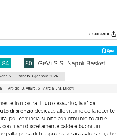
CONDIVIDI
84
-
80
GeVi S.S. Napoli Basket
erie A
sabato 3 gennaio 2026
na
Arbitro
B. Attard, S. Marziali, M. Lucotti
ette in mostra il tutto esaurito, la sfida
uto di silenzio
dedicato alle vittime della recente
ta, poi, comincia subito con ritmi molto alti e
o, con mani discretamente calde e buoni tiri
e palla persa di troppo costa cara agli ospiti, che