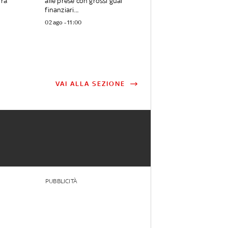
rrà
alle prese con grossi guai
finanziari....
02 ago - 11:00
VAI ALLA SEZIONE
PUBBLICITÀ