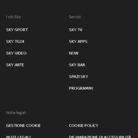
I siti Sky:
Servizi:
SKY SPORT
SKY TV
SKY TG24
SKY APPS
SKY VIDEO
NOW
SKY ARTE
SKY BAR
SPAZI SKY
PROGRAMMI
Note legali:
GESTIONE COOKIE
COOKIE POLICY
NOTE LEGALI
DICHIARAZIONE DI ACCESSIBILITÀ