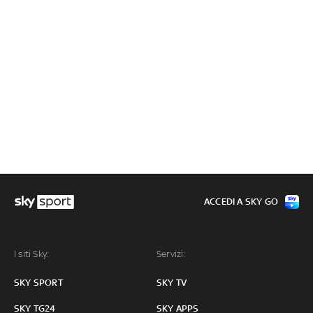
ACCEDI A SKY GO
I siti Sky:
Servizi:
SKY SPORT
SKY TV
SKY TG24
SKY APPS