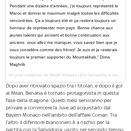
Pendant une dizaine d’années, j’ai toujours représenté le
Maroc et donner le maximum malgré toutes les difficultés
rencontrées. Ça a toujours été et ça restera toujours un
honneur de représenter mon pays. Bonne chance aux
jeunes talents qui arrivent et bonne continuation aux
anciens: vous allez me manquer, vous savez bien que je
vous considère comme des frères! Je suis et je resterais
toujours le premier supporter du Mountakhab." Dima
Maghrib
Un post condiviso da Medhi Benatia (@m.benatia5) in data:
15 
Dopo aver ritrovato spazio tra i titolari, e dopo il gol
al Milan, Benatia è tornato protagonista in questa
fase della stagione. Questi mesi serviranno per
provare a convincere la Juve ad acquistarlo dal
Bayern Monaco nell'ambito dell'affare Coman. Tra
l’altro il difensore bianconero è a rischio per la
partita con la Sampdoria: uscito nel secondo tempo