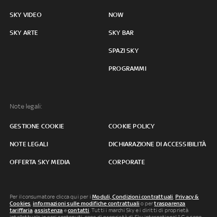
SKY VIDEO
NOW
SKY ARTE
SKY BAR
SPAZI SKY
PROGRAMMI
Note legali:
GESTIONE COOKIE
COOKIE POLICY
NOTE LEGALI
DICHIARAZIONE DI ACCESSIBILITÀ
OFFERTA SKY MEDIA
CORPORATE
Per il consumatore clicca qui per i
Moduli, Condizioni contrattuali
,
Privacy &
Cookies
,
informazioni sulle modifiche contrattuali
o per
trasparenza
tariffaria
,
assistenza
e
contatti
. Tutti i marchi Sky e i diritti di proprietà