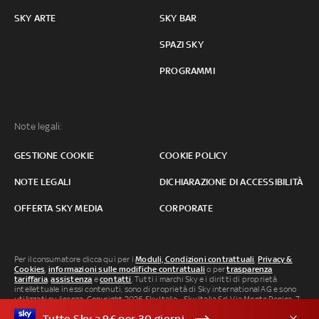
SKY ARTE
SKY BAR
SPAZI SKY
PROGRAMMI
Note legali:
GESTIONE COOKIE
COOKIE POLICY
NOTE LEGALI
DICHIARAZIONE DI ACCESSIBILITÀ
OFFERTA SKY MEDIA
CORPORATE
Per il consumatore clicca qui per i
Moduli, Condizioni contrattuali
,
Privacy &
Cookies
,
informazioni sulle modifiche contrattuali
o per
trasparenza
tariffaria
,
assistenza
e
contatti
. Tutti i marchi Sky e i diritti di proprietà
intellettuale in essi contenuti, sono di proprietà di Sky international AG e sono
utilizzati su licenza. Copyright 2026 Sky Italia - Sky Italia Srl Via Monte Penice, 7 -
20138 Milano P.IVA 04619241005. SkyTG24: ISSN 3035-1537 e SkySport: ISSN
Tutto Sky a 9€ per 30 giorni