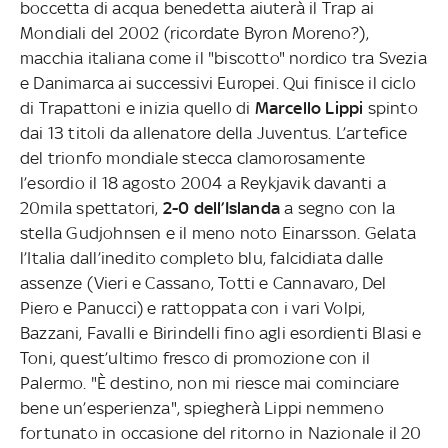
boccetta di acqua benedetta aiuterà il Trap ai
Mondiali del 2002 (ricordate Byron Moreno?),
macchia italiana come il "biscotto" nordico tra Svezia
e Danimarca ai successivi Europei. Qui finisce il ciclo
di Trapattoni e inizia quello di
Marcello Lippi
spinto
dai 13 titoli da allenatore della Juventus. L’artefice
del trionfo mondiale stecca clamorosamente
l’esordio il 18 agosto 2004 a Reykjavik davanti a
20mila spettatori,
2-0 dell’Islanda
a segno con la
stella Gudjohnsen e il meno noto Einarsson. Gelata
l’Italia dall’inedito completo blu, falcidiata dalle
assenze (Vieri e Cassano, Totti e Cannavaro, Del
Piero e Panucci) e rattoppata con i vari Volpi,
Bazzani, Favalli e Birindelli fino agli esordienti Blasi e
Toni, quest’ultimo fresco di promozione con il
Palermo. "È destino, non mi riesce mai cominciare
bene un’esperienza", spiegherà Lippi nemmeno
fortunato in occasione del ritorno in Nazionale il 20