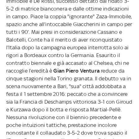
Immobile e De Rossi, successo dettato dal fidato 3-
5-2 di matrice bianconera e dalle ottime indicazioni
in campo. Piace la coppia "ignorante" Zaza-Immobile,
spazio anche all’intoccabile Giaccherini in campo per
tutti i 90’. Mai presi in considerazione Cassano e
Balotelli, Conte ha il merito di aver riconquistato
l’Italia dopo la campagna europea interrotta solo ai
rigori a Bordeaux contro la Germania. Esaurito il
contratto biennale e già accasato al Chelsea, chi ne
raccoglie l’eredità è
Gian Piero Ventura
reduce da
cinque stagioni nella Torino granata. Il debutto va in
scena nuovamente a Bari, "sua" città addobbata a
festa il 1 settembre 2016: peccato che a convincere
sia la Francia di Deschamps vittoriosa 3-1 con Giroud
e Kurzawa dopo il botta e risposta Martial-Pellè.
Nessuna rivoluzione con il biennio precedente e
poche intuizioni tattiche, prestazione incolore
nonostante il collaudato 3-5-2 dove trova spazio il