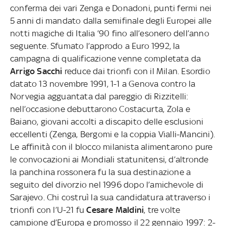
conferma dei vari Zenga e Donadoni, punti fermi nei
5 anni di mandato dalla semifinale degli Europei alle
notti magiche di Italia ’90 fino all’esonero dell’anno
seguente. Sfumato l’approdo a Euro 1992, la
campagna di qualificazione venne completata da
Arrigo Sacchi
reduce dai trionfi con il Milan. Esordio
datato 13 novembre 1991, 1-1 a Genova contro la
Norvegia agguantata dal pareggio di Rizzitelli:
nell’occasione debuttarono Costacurta, Zola e
Baiano, giovani accolti a discapito delle esclusioni
eccellenti (Zenga, Bergomi e la coppia Vialli-Mancini).
Le affinità con il blocco milanista alimentarono pure
le convocazioni ai Mondiali statunitensi, d’altronde
la panchina rossonera fu la sua destinazione a
seguito del divorzio nel 1996 dopo l’amichevole di
Sarajevo. Chi costruì la sua candidatura attraverso i
trionfi con l’U-21 fu
Cesare Maldini
, tre volte
campione d’Europa e promosso il 22 gennaio 1997: 2-