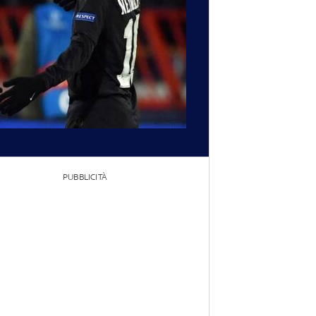
PUBBLICITÀ