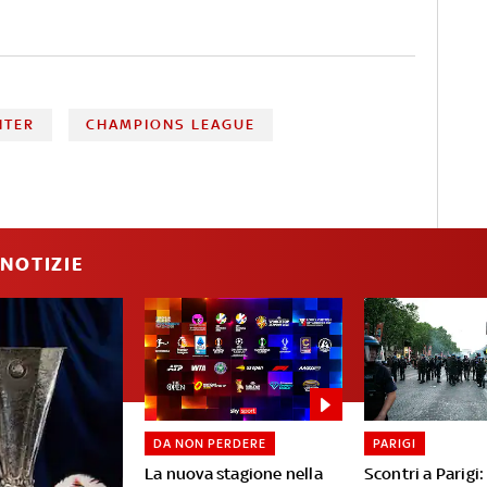
NTER
CHAMPIONS LEAGUE
NOTIZIE
DA NON PERDERE
PARIGI
La nuova stagione nella
Scontri a Parigi