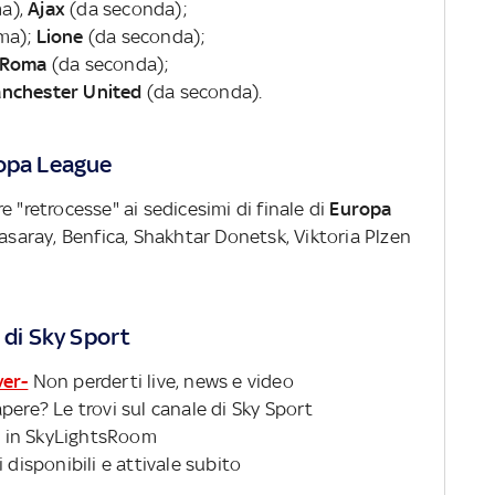
ma),
Ajax
(da seconda);
ma);
Lione
(da seconda);
Roma
(da seconda);
nchester United
(da seconda).
ropa League
 "retrocesse" ai sedicesimi di finale di
Europa
atasaray, Benfica, Shakhtar Donetsk, Viktoria Plzen
 di Sky Sport
ver-
Non perderti live, news e video
pere? Le trovi sul canale di Sky Sport
 in SkyLightsRoom
 disponibili e attivale subito