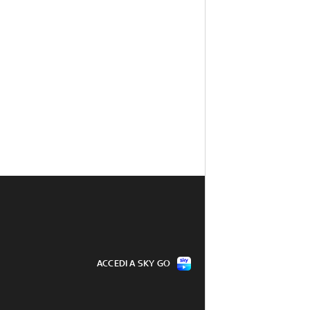
ACCEDI A SKY GO