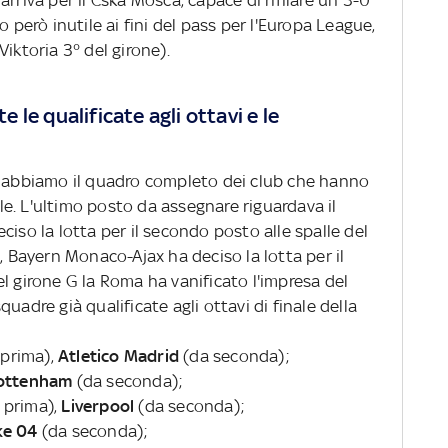
rriva per il Cska Mosca, capace di rifilare un 3-0
o però inutile ai fini del pass per l'Europa League,
iktoria 3° del girone).
le qualificate agli ottavi e le
, abbiamo il quadro completo dei club che hanno
nale. L'ultimo posto da assegnare riguardava il
ciso la lotta per il secondo posto alle spalle del
, Bayern Monaco-Ajax ha deciso la lotta per il
l girone G la Roma ha vanificato l'impresa del
uadre già qualificate agli ottavi di finale della
prima),
Atletico Madrid
(da seconda);
ottenham
(da seconda);
 prima),
Liverpool
(da seconda);
ke 04
(da seconda);