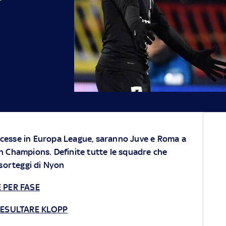
rocesse in Europa League, saranno Juve e Roma a
 in Champions. Definite tutte le squadre che
sorteggi di Nyon
 PER FASE
 ESULTARE KLOPP