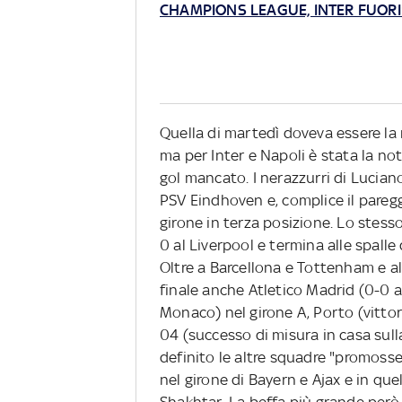
CHAMPIONS LEAGUE, INTER FUORI:
Quella di martedì doveva essere la
ma per Inter e Napoli è stata la not
gol mancato. I nerazzurri di Luciano 
PSV Eindhoven e, complice il paregg
girone in terza posizione. Lo stess
0 al Liverpool e termina alle spalle
Oltre a Barcellona e Tottenham e al
finale anche Atletico Madrid (0-0 
Monaco) nel girone A, Porto (vittor
04 (successo di misura in casa sul
definito le altre squadre "promoss
nel girone di Bayern e Ajax e in qu