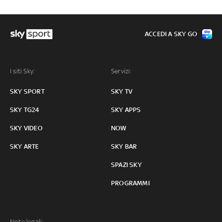
ACCEDI A SKY GO
I siti Sky:
Servizi:
SKY SPORT
SKY TV
SKY TG24
SKY APPS
SKY VIDEO
NOW
SKY ARTE
SKY BAR
SPAZI SKY
PROGRAMMI
Note legali: