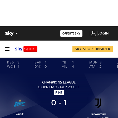
LOGIN
OFFERTE SKY
SKY SPORT INSIDER
RBS
3
BAR
1
YB
1
MUN
3
WOB
1
DYK
0
VIL
4
ATA
2
CHAMPIONS LEAGUE
GIORNATA 3 - MER 20 OTT
FINE
0 - 1
Zenit
Juventus