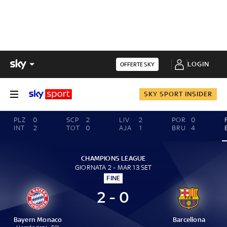
LOGIN
OFFERTE SKY
SKY SPORT INSIDER
PLZ
0
SCP
2
LIV
2
POR
0
INT
2
TOT
0
AJA
1
BRU
4
CHAMPIONS LEAGUE
GIORNATA 2 - MAR 13 SET
FINE
2 - 0
Bayern Monaco
Barcellona