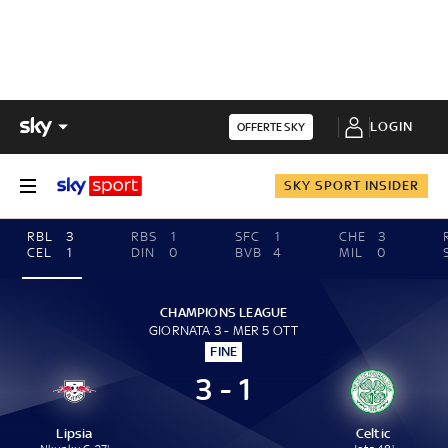
LOGIN
OFFERTE SKY
SKY SPORT INSIDER
RBL
3
RBS
1
SFC
1
CHE
3
CEL
1
DIN
0
BVB
4
MIL
0
CHAMPIONS LEAGUE
GIORNATA 3 - MER 5 OTT
FINE
3 - 1
Lipsia
Celtic