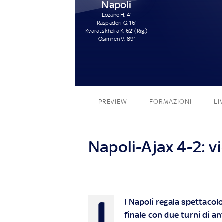
Napoli
Lozano H. 4'
Raspadori G. 16'
Kvaratskhelia K. 62' (Rig.)
Osimhen V. 89'
PREVIEW
FORMAZIONI
LI
Napoli-Ajax 4-2: vi
I
l Napoli regala spettacol
finale con due turni di a