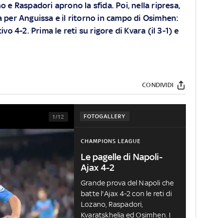
 e Raspadori aprono la sfida. Poi, nella ripresa,
a per Anguissa e il ritorno in campo di Osimhen:
vo 4-2. Prima le reti su rigore di Kvara (il 3-1) e
CONDIVIDI
FOTOGALLERY
1/12
CHAMPIONS LEAGUE
Le pagelle di Napoli-
Ajax 4-2
Grande prova del Napoli che
batte l'Ajax 4-2 con le reti di
Lozano, Raspadori,
Kvaratskhelia ed Osimhen. I