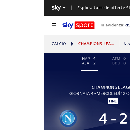
Esplora tutte le offerte S
In evidenza:
RI
CALCIO
CHAMPIONS LEAGUE
Ne
NAP
4
ATM
0
AJA
2
BRU
0
CHAMPIONS LEAG
GIORNATA 4 - MERCOLEDÌ 12 
FINE
4 - 2