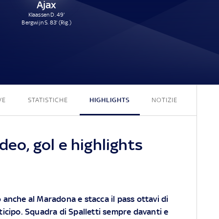
Ajax
Klaassen D. 49'
Bergwijn S. 83' (Rig.)
4 - 2
VE
STATISTICHE
HIGHLIGHTS
NOTIZIE
deo, gol e highlights
o anche al Maradona e stacca il pass ottavi di
nticipo. Squadra di Spalletti sempre davanti e