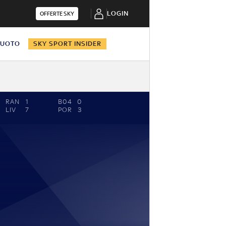
LOGIN
OFFERTE SKY
NUOTO
SKY SPORT INSIDER
RAN
1
B04
0
LIV
7
POR
3