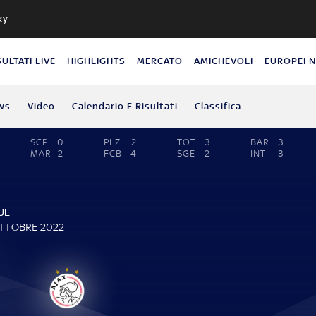
ky
SULTATI LIVE
HIGHLIGHTS
MERCATO
AMICHEVOLI
EUROPEI 
ws
Video
Calendario E Risultati
Classifica
SCP
0
PLZ
2
TOT
3
BAR
3
MAR
2
FCB
4
SGE
2
INT
3
UE
OTTOBRE 2022