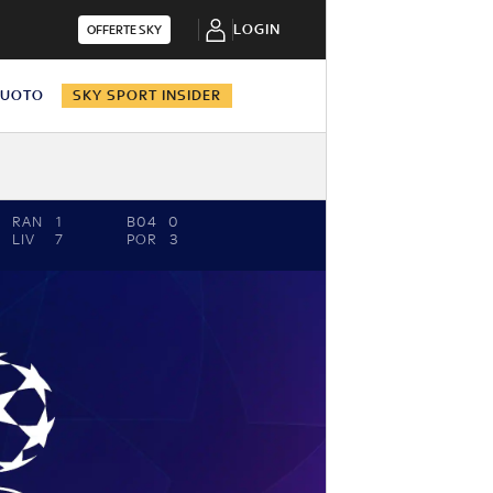
LOGIN
OFFERTE SKY
NUOTO
SKY SPORT INSIDER
RAN
1
B04
0
LIV
7
POR
3