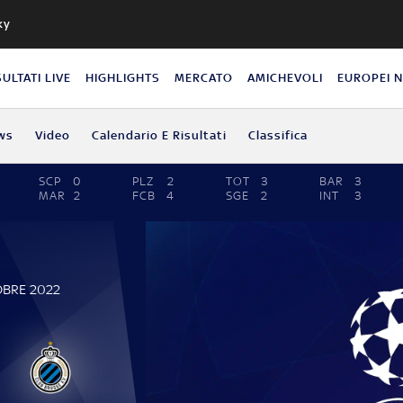
ky
SULTATI LIVE
HIGHLIGHTS
MERCATO
AMICHEVOLI
EUROPEI 
ws
Video
Calendario E Risultati
Classifica
SCP
0
PLZ
2
TOT
3
BAR
3
MAR
2
FCB
4
SGE
2
INT
3
OBRE 2022