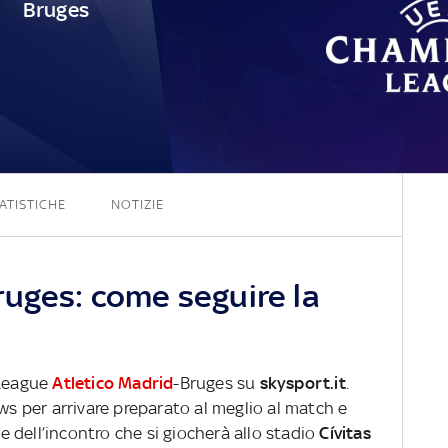
Bruges
0 - 0
ATISTICHE
NOTIZIE
ruges: come seguire la
 League
Atletico Madrid
-Bruges su
skysport.it
.
ews per arrivare preparato al meglio al match e
ve dell’incontro che si giocherà allo stadio
Cívitas