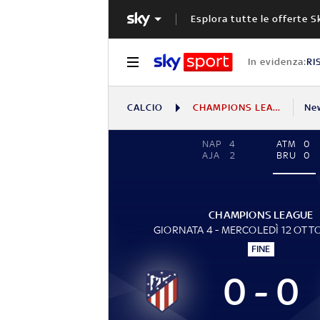
Esplora tutte le offerte S
In evidenza:
RI
CALCIO
CHAMPIONS LEAGUE
Ne
NAP
4
ATM
0
AJA
2
BRU
0
CHAMPIONS LEAGUE
GIORNATA 4 - MERCOLEDÌ 12 OTT
FINE
0 - 0