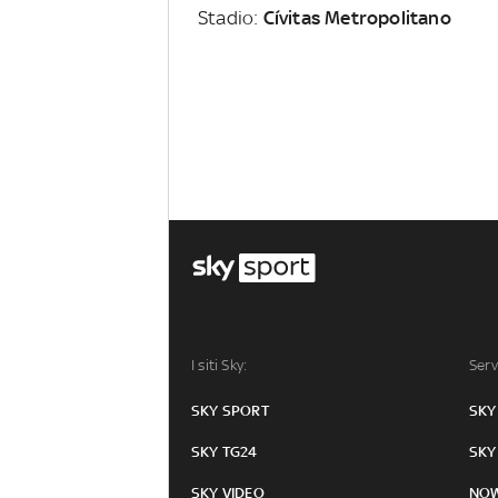
Stadio:
Cívitas Metropolitano
I siti Sky:
Serv
SKY SPORT
SKY
SKY TG24
SKY
SKY VIDEO
NO