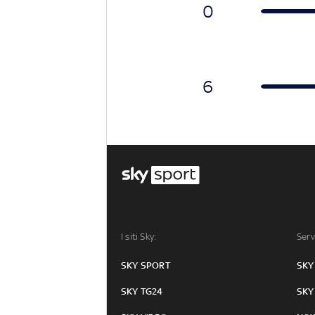
0
6
I siti Sky:
Serv
SKY SPORT
SKY
SKY TG24
SKY