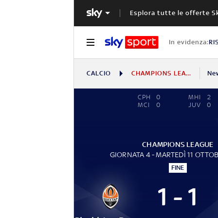
Esplora tutte le offerte S
In evidenza:
RI
CALCIO
CHAMPIONS LEAGUE
Ne
CPH
0
MHI
2
MCI
0
JUV
0
CHAMPIONS LEAGUE
GIORNATA 4 - MARTEDÌ 11 OTTO
FINE
1 - 1