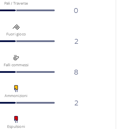
Pali / Traverse
0
Fuori gioco
2
Falli commessi
8
Ammonizioni
2
Espulsioni