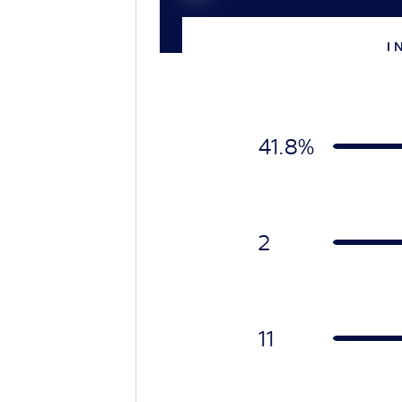
I 
41.8%
2
11