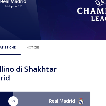
Real Madrid
Rüdiger A. 95'
1 - 1
ATISTICHE
NOTIZIE
llino di Shakhtar
rid
Real Madrid
VS