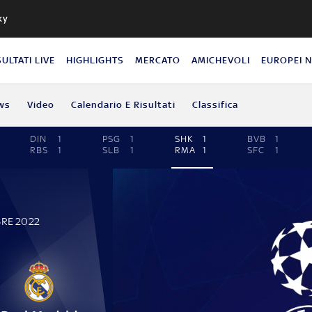
ky
SULTATI LIVE
HIGHLIGHTS
MERCATO
AMICHEVOLI
EUROPEI 
ws
Video
Calendario E Risultati
Classifica
DIN
1
PSG
1
SHK
1
BVB
1
RBS
1
SLB
1
RMA
1
SFC
1
BRE 2022