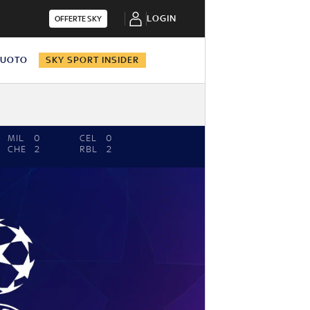
LOGIN
OFFERTE SKY
NUOTO
SKY SPORT INSIDER
MIL
0
CEL
0
CHE
2
RBL
2