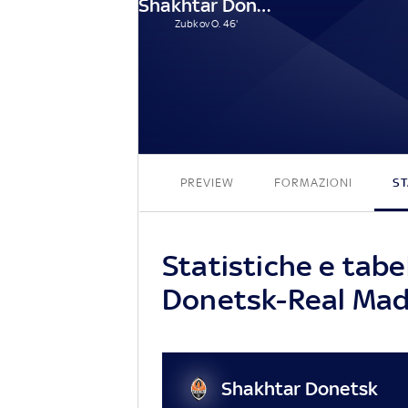
Shakhtar Donetsk
Zubkov O. 46'
PREVIEW
FORMAZIONI
ST
Statistiche e tabe
Donetsk-Real Mad
Shakhtar Donetsk