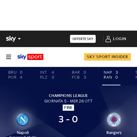
LOGIN
OFFERTE SKY
SKY SPORT INSIDER
BRU
0
INT
4
BAR
0
NAP
3
POR
4
PLZ
0
FCB
3
RAN
0
CHAMPIONS LEAGUE
GIORNATA 5 - MER 26 OTT
FINE
3 - 0
Napoli
Rangers