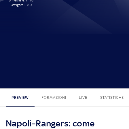
Simeone G. 11', 16'
Ostigard L. 80'
3 - 0
PREVIEW
FORMAZIONI
LIVE
STATISTICHE
Napoli–Rangers: come