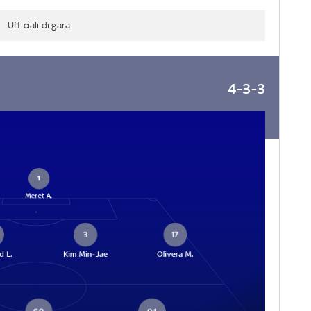
Ufficiali di gara
4-3-3
1
Meret A.
3
17
d L.
Kim Min-Jae
Olivera M.