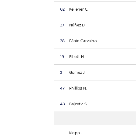
62
Kelleher C.
27
Núñez D.
28
Fábio Carvalho
19
Elliott H.
2
Gomez J.
47
Phillips N.
43
Bajcetic S.
-
Klopp J.