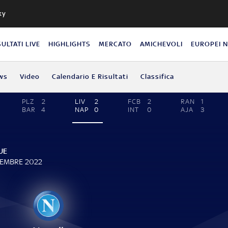
ky
SULTATI LIVE
HIGHLIGHTS
MERCATO
AMICHEVOLI
EUROPEI 
ws
Video
Calendario E Risultati
Classifica
PLZ
2
LIV
2
FCB
2
RAN
1
BAR
4
NAP
0
INT
0
AJA
3
UE
VEMBRE 2022