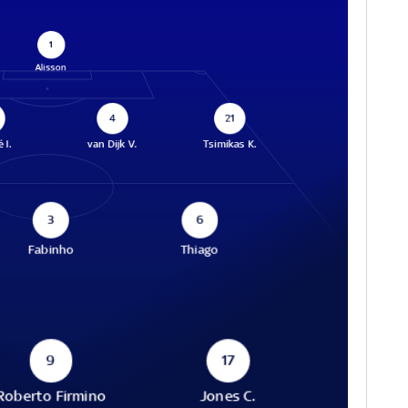
1
Alisson
4
21
 I.
van Dijk V.
Tsimikas K.
3
6
Fabinho
Thiago
9
17
Roberto Firmino
Jones C.