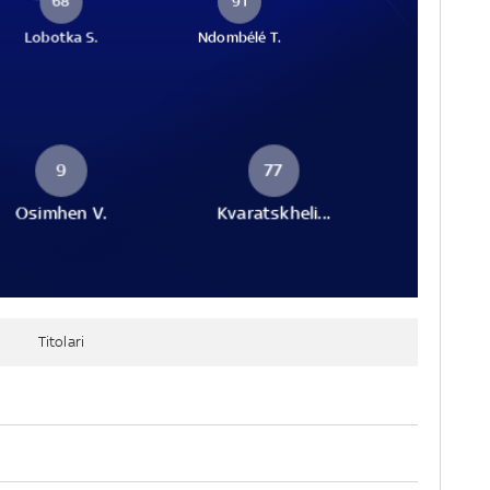
68
91
Lobotka S.
Ndombélé T.
9
77
Osimhen V.
Kvaratskheli...
Titolari