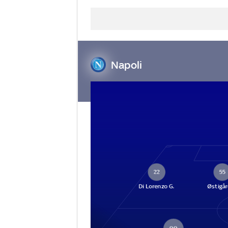
Napoli
22
55
Di Lorenzo G.
Østigår