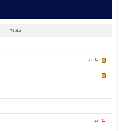
Titolari
87'
48'