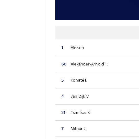
1
Alisson
66
Alexander-Arnold T.
5
Konaté I.
4
van Dijk V.
21
Tsimikas K.
7
Milner J.