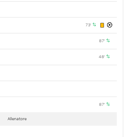
73'
87'
48'
87'
Allenatore