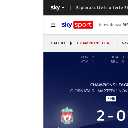
Esplora tutte le offerte S
In evidenza:
RI
CALCIO
CHAMPIONS LEAGUE
Ne
POR
2
B04
0
ATM
1
BRU
0
CHAMPIONS LEAG
GIORNATA 6 - MARTEDÌ 1 NO
FINE
2 - 0