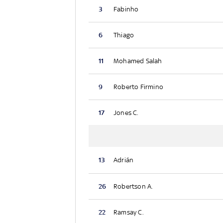
3
Fabinho
6
Thiago
11
Mohamed Salah
9
Roberto Firmino
17
Jones C.
13
Adrián
26
Robertson A.
22
Ramsay C.