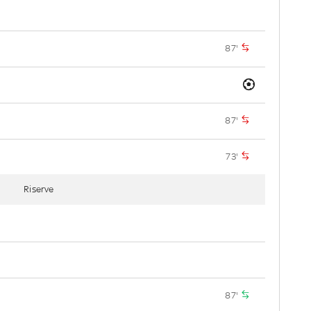
87'
87'
73'
Riserve
87'