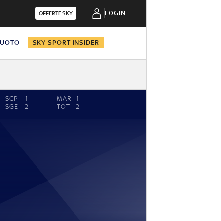
LOGIN
OFFERTE SKY
NUOTO
SKY SPORT INSIDER
SCP
1
MAR
1
SGE
2
TOT
2