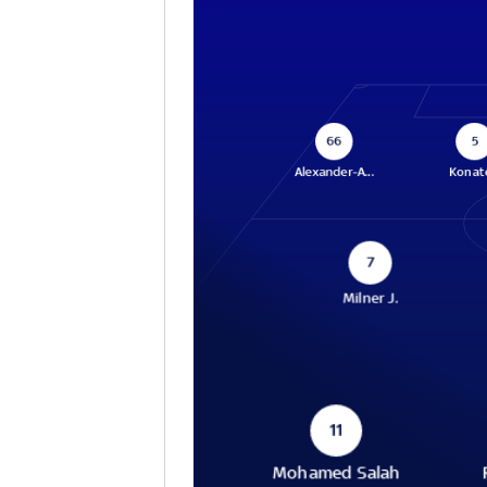
66
5
Alexander-A...
Konaté
7
Milner J.
11
Mohamed Salah