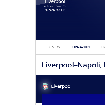
Liverpool
Mohamed Salah 85'
Núñez D. 90' + 8'
PREVIEW
FORMAZIONI
LI
Liverpool–Napoli, l
Liverpool