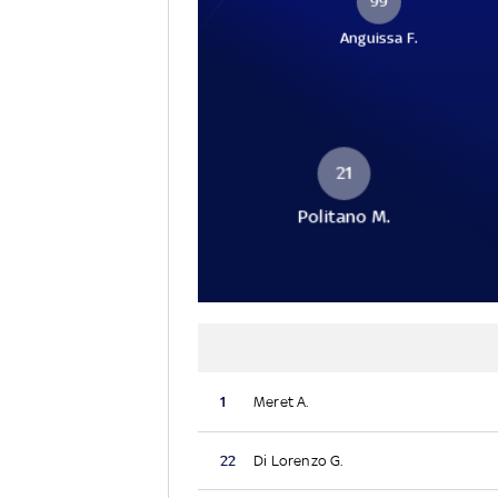
99
Anguissa F.
21
Politano M.
1
Meret A.
22
Di Lorenzo G.