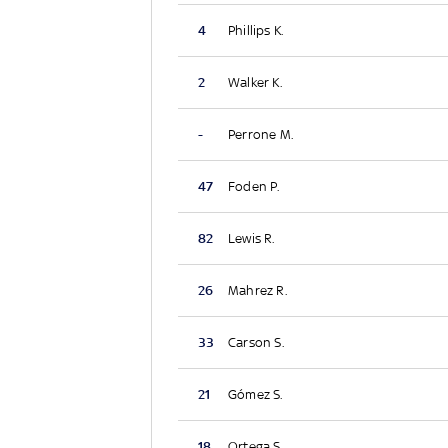
4
Phillips K.
2
Walker K.
-
Perrone M.
47
Foden P.
82
Lewis R.
26
Mahrez R.
33
Carson S.
21
Gómez S.
18
Ortega S.