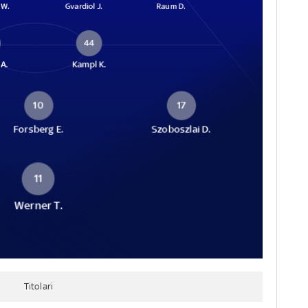
 W.
Gvardiol J.
Raum D.
44
A.
Kampl K.
10
17
Forsberg E.
Szoboszlai D.
11
Werner T.
Titolari