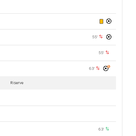
55'
55'
5
63'
Riserve
63'