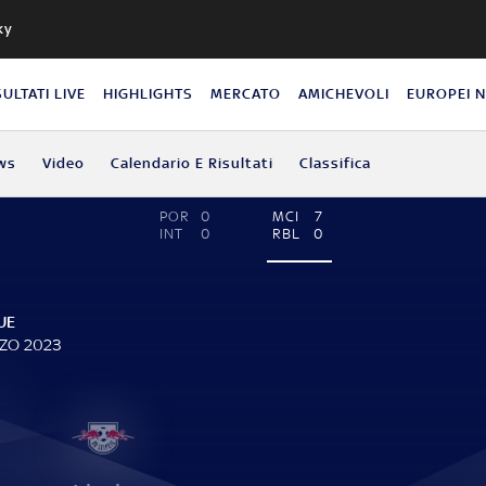
ky
SULTATI LIVE
HIGHLIGHTS
MERCATO
AMICHEVOLI
EUROPEI 
ws
Video
Calendario E Risultati
Classifica
POR
0
MCI
7
INT
0
RBL
0
UE
RZO 2023