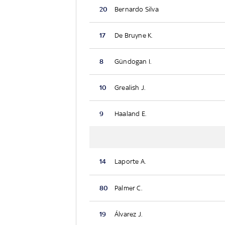
20
Bernardo Silva
17
De Bruyne K.
8
Gündogan I.
10
Grealish J.
9
Haaland E.
14
Laporte A.
80
Palmer C.
19
Álvarez J.