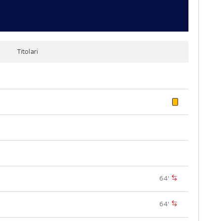
Titolari
64'
64'