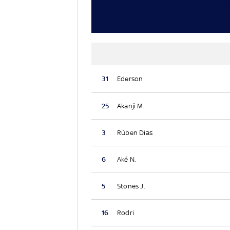
31
Ederson
25
Akanji M.
3
Rúben Dias
6
Aké N.
5
Stones J.
16
Rodri