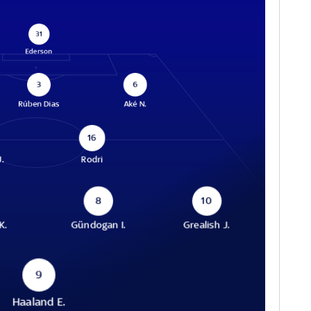
31
Ederson
3
6
Rúben Dias
Aké N.
16
J.
Rodri
8
10
K.
Gündogan I.
Grealish J.
9
Haaland E.