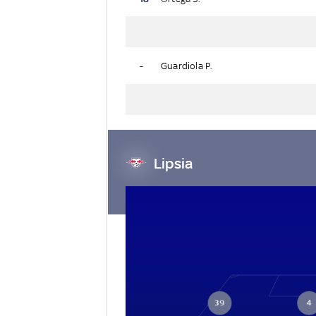
-
Guardiola P.
Lipsia
39
4