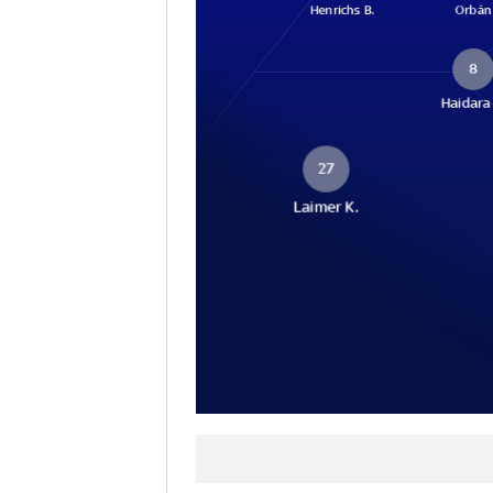
Henrichs B.
Orbán
8
Haidara 
27
Laimer K.