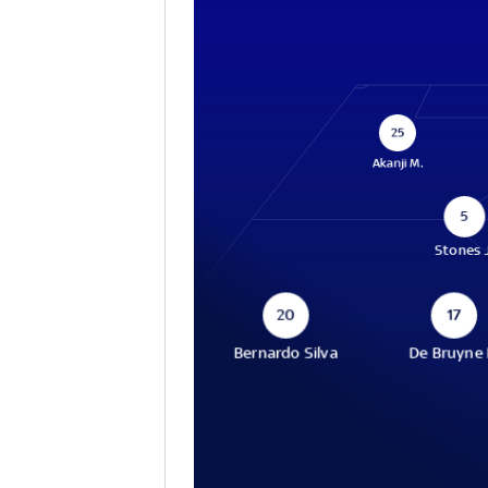
25
Akanji M.
5
Stones 
20
17
Bernardo Silva
De Bruyne 