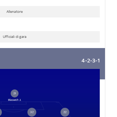
Allenatore
Ufficiali di gara
4-2-3-1
21
Blaswich J.
32
22