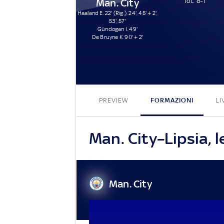
Man. City
Tot: 8-1
Haaland E. 22' (Rig.), 24', 45' + 2',
53', 57'
Gündogan I. 49'
De Bruyne K. 90' + 2'
PREVIEW
FORMAZIONI
LI
Man. City–Lipsia, l
Man. City