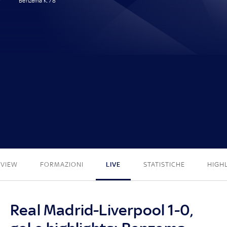
Benzema K. 78'
1 - 0
EVIEW
FORMAZIONI
LIVE
STATISTICHE
HIGH
Real Madrid-Liverpool 1-0,