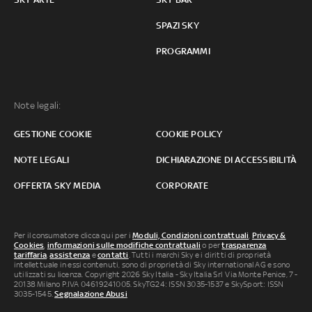
SPAZI SKY
PROGRAMMI
Note legali:
GESTIONE COOKIE
COOKIE POLICY
NOTE LEGALI
DICHIARAZIONE DI ACCESSIBILITÀ
OFFERTA SKY MEDIA
CORPORATE
Per il consumatore clicca qui per i
Moduli, Condizioni contrattuali
,
Privacy &
Cookies
,
informazioni sulle modifiche contrattuali
o per
trasparenza
tariffaria
,
assistenza
e
contatti
. Tutti i marchi Sky e i diritti di proprietà
intellettuale in essi contenuti, sono di proprietà di Sky international AG e sono
utilizzati su licenza. Copyright 2026 Sky Italia - Sky Italia Srl Via Monte Penice, 7 -
20138 Milano P.IVA 04619241005. SkyTG24: ISSN 3035-1537 e SkySport: ISSN
3035-1545.
Segnalazione Abusi