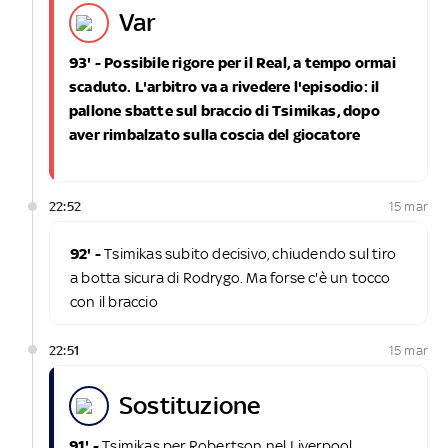
var
93' - Possibile rigore per il Real, a tempo ormai
scaduto. L'arbitro va a rivedere l'episodio: il
pallone sbatte sul braccio di Tsimikas, dopo
aver rimbalzato sulla coscia del giocatore
22:52
15 mar
92' -
Tsimikas subito decisivo, chiudendo sul tiro
a botta sicura di Rodrygo. Ma forse c'è un tocco
con il braccio
22:51
15 mar
sostituzione
91' -
Tsimikas per Robertson nel Liverpool