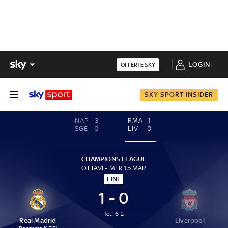
LOGIN
OFFERTE SKY
SKY SPORT INSIDER
NAP
3
RMA
1
SGE
0
LIV
0
CHAMPIONS LEAGUE
OTTAVI - MER 15 MAR
FINE
1 - 0
Tot: 6-2
Real Madrid
Liverpool