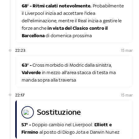
68' - Ritmi calati notevolmente.
Probabilmente
il Liverpool inizia ad accettare l'idea
dell'eliminazione, mentre il Real inizia a gestire le
forze anche
in vista del Clasico contro il
Barcellona
di domenica prossima
22:23
15 mar
63' -
Cross morbido di Modric dalla sinistra,
Valverde
in mezzo all'area stacca di testa ma
manda sopra alla traversa
22:17
15 mar
sostituzione
57' -
Doppio cambio nel Liverpool:
Elliott e
Firmino
al posto di Diogo Jota e Darwin Nunez