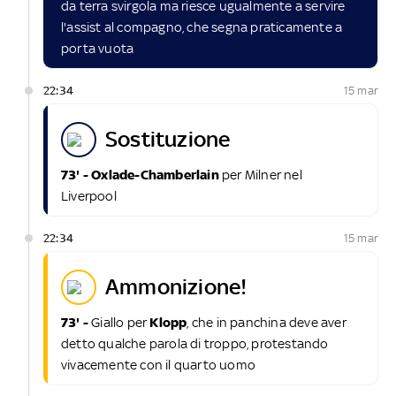
da terra svirgola ma riesce ugualmente a servire
l'assist al compagno, che segna praticamente a
porta vuota
22:34
15 mar
sostituzione
73' - Oxlade-Chamberlain
per Milner nel
Liverpool
22:34
15 mar
ammonizione!
73' -
Giallo per
Klopp
, che in panchina deve aver
detto qualche parola di troppo, protestando
vivacemente con il quarto uomo