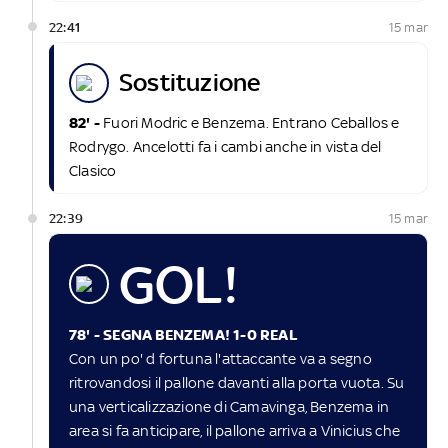
22:41
15 mar
sostituzione
82' -
Fuori Modric e Benzema. Entrano Ceballos e
Rodrygo. Ancelotti fa i cambi anche in vista del
Clasico
22:39
15 mar
GOL!
78' - SEGNA BENZEMA! 1-0 REAL
Con un po' d fortuna l'attaccante va a segno
ritrovandosi il pallone davanti alla porta vuota. Su
una verticalizzazione di Camavinga, Benzema in
area si fa anticipare, il pallone arriva a Vinicius che