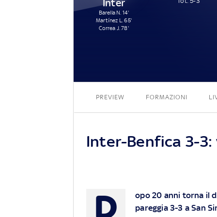
Inter
Tot: 5-3
Barella N. 14'
Martínez L. 65'
Correa J. 78'
PREVIEW
FORMAZIONI
LI
Inter-Benfica 3-3: 
D
opo 20 anni torna il d
pareggia 3-3 a San Siro