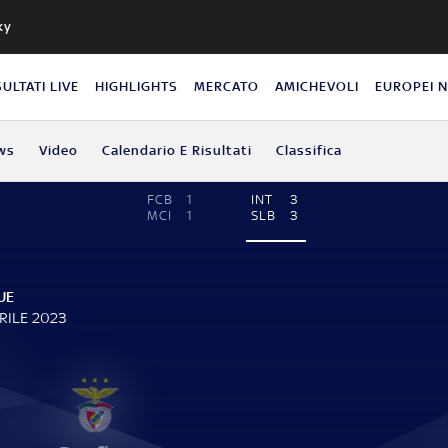
ky
SULTATI LIVE
HIGHLIGHTS
MERCATO
AMICHEVOLI
EUROPEI 
ws
Video
Calendario E Risultati
Classifica
FCB
1
INT
3
MCI
1
SLB
3
UE
RILE 2023