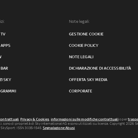
izi:
Note legali:
 TV
GESTIONE COOKIE
 APPS
COOKIE POLICY
W
NOTE LEGALI
 BAR
DICHIARAZIONE DI ACCESSIBILITÀ
ZI SKY
OFFERTA SKY MEDIA
GRAMMI
CORPORATE
contrattuali
,
Privacy & Cookies
,
informazioni sulle modifiche contrattuali
o per
traspa
uti, sono di proprietà di Sky international AG e sono utilizzati su licenza. Copyright 2026 Sky
 SkySport: ISSN 3035-1545.
Segnalazione Abusi