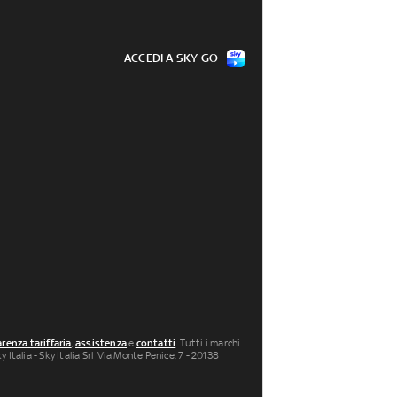
ACCEDI A SKY GO
renza tariffaria
,
assistenza
e
contatti
. Tutti i marchi
 Italia - Sky Italia Srl Via Monte Penice, 7 - 20138