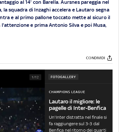
antaggio al 14' con Barella. Aursnes pareggia nel
a, la squadra di Inzaghi accelera e Lautaro segna
entra e al primo pallone toccato mette al sicuro il
sa l'attenzione e prima Antonio Silva e poi Musa,
CONDIVIDI
FOTOGALLERY
1/12
CHAMPIONS LEAGUE
Lautaro il migliore: le
pagelle di Inter-Benfica
Un'Inter distratta nel finale si
fa raggiungere sul 3-3 dal
Benfica nel ritorno dei quarti