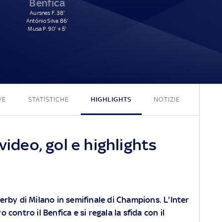
Benfica
Aursnes F. 38'
António Silva 86'
Musa P. 90' + 5'
3 - 3
VE
STATISTICHE
HIGHLIGHTS
NOTIZIE
video, gol e highlights
erby di Milano in semifinale di Champions. L'Inter
 contro il Benfica e si regala la sfida con il