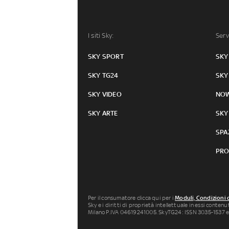
I siti Sky:
Serv
SKY SPORT
SKY
SKY TG24
SKY
SKY VIDEO
NO
SKY ARTE
SKY
SPA
PRO
Per il consumatore clicca qui per i
Moduli, Condizioni 
Sky e i diritti di proprietà intellettuale in essi conten
Milano P.IVA 04619241005. SkyTG24: ISSN 3035-1537 e