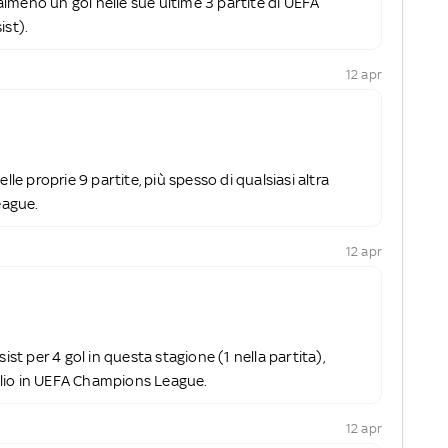
lmeno un gol nelle sue ultime 3 partite di UEFA
ist).
12 apr
lle proprie 9 partite, più spesso di qualsiasi altra
eague.
12 apr
sist per 4 gol in questa stagione (1 nella partita),
lio in UEFA Champions League.
12 apr