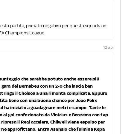
 questa partita, primato negativo per questa squadra in
EFA Champions League.
12 apr
 punteggio che sarebbe potuto anche essere più
la gara del Bernabeu con un 2-0 che lascia ben
ostringe il Chelsea a una rimonta complicata. Eppure
tita bene con una buona chance per Joao Felix
al ha iniziato a guadagnare metri e campo. Tante le
o al gol confezionato da Vinicius e Benzema con tap
 ripresa il Real accelera, Chilwell viene espulso per
li ne approfittano. Entra Asensio che fulmina Kepa