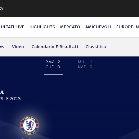
ky
SULTATI LIVE
HIGHLIGHTS
MERCATO
AMICHEVOLI
EUROPEI 
ws
Video
Calendario E Risultati
Classifica
RMA
2
MIL
1
CHE
0
NAP
0
UE
RILE 2023