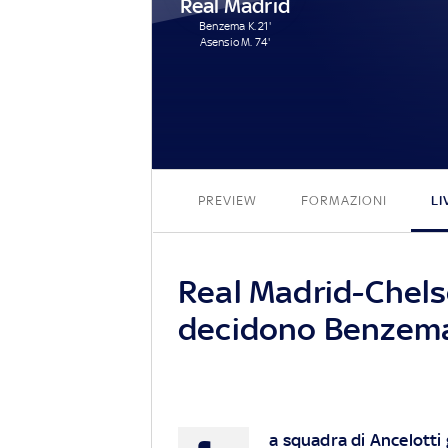
Real Madrid
Benzema K. 21'
Asensio M. 74'
PREVIEW
FORMAZIONI
LI
Real Madrid-Chelse
decidono Benzema
a squadra di Ancelotti 