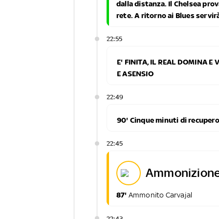
dalla distanza. Il Chelsea prov
rete. A ritorno ai Blues servi
22:55
E' FINITA, IL REAL DOMINA 
E ASENSIO
22:49
90' Cinque minuti di recuper
22:45
ammonizione
87'
Ammonito Carvajal
22:43