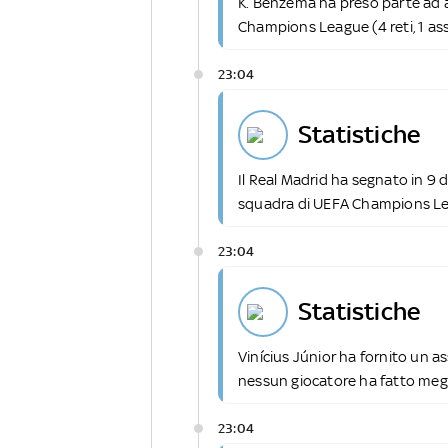
K. Benzema ha preso parte ad a
Champions League (4 reti, 1 ass
23:04
statistiche
Il Real Madrid ha segnato in 9 de
squadra di UEFA Champions L
23:04
statistiche
Vinícius Júnior ha fornito un as
nessun giocatore ha fatto meg
23:04