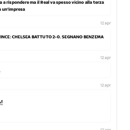
a a rispondere ma il Real va spesso vicino alla terza
rà un'impresa
12 apr
E VINCE: CHELSEA BATTUTO 2-0. SEGNANO BENZEMA
12 apr
o
12 apr
!
12 apr