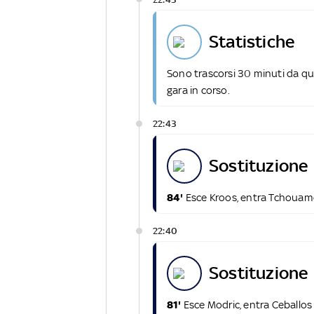
statistiche
Sono trascorsi 30 minuti da qu
gara in corso.
22:43
sostituzione
84'
Esce Kroos, entra Tchouam
22:40
sostituzione
81'
Esce Modric, entra Ceballos