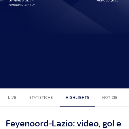
Giménez S. 31', 74'
Pedro 83' (Rig.)
Zerrouki R. 45' + 2'
3 - 1
LIVE
STATISTICHE
HIGHLIGHTS
NOTIZIE
Feyenoord-Lazio: video, gol e