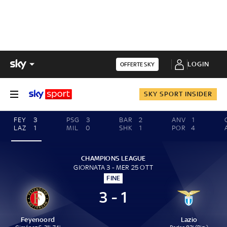
LOGIN
OFFERTE SKY
SKY SPORT INSIDER
FEY
3
PSG
3
BAR
2
ANV
1
LAZ
1
MIL
0
SHK
1
POR
4
CHAMPIONS LEAGUE
GIORNATA 3 - MER 25 OTT
FINE
3 - 1
Feyenoord
Lazio