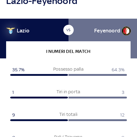
Lazio-Feyenoord
Lazio
Feyenoord
VS
I NUMERI DEL MATCH
Possesso palla
35.7%
64.3%
Tiri in porta
1
3
Tiri totali
9
12
Pali / Traverse