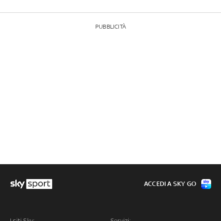
PUBBLICITÀ
ACCEDI A SKY GO
I siti Sky:
Servizi: