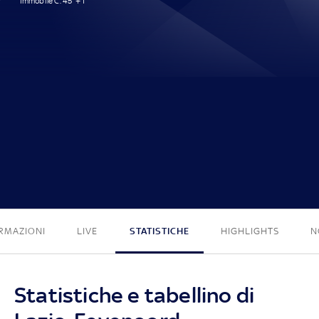
Immobile C. 45' + 1'
1 - 0
RMAZIONI
LIVE
STATISTICHE
HIGHLIGHTS
N
Statistiche e tabellino di