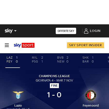
LOGIN
OFFERTE SKY
SKY SPORT INSIDER
LAZ
1
MIL
2
BVB
2
SHK
1
FEY
0
PSG
1
NEW
0
BAR
0
CHAMPIONS LEAGUE
GIORNATA 4 - MAR 7 NOV
FINE
1 - 0
Lazio
Feyenoord