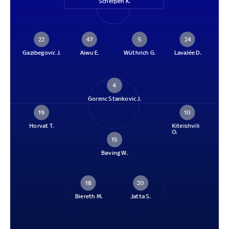
Scherpen K.
22
47
5
24
Gazibegovic J.
Aiwu E.
Wüthrich G.
Lavalée D.
4
Gorenc Stankovic J.
19
10
Horvat T.
Kiteishvili
O.
15
Bøving W.
18
20
Biereth M.
Jatta S.