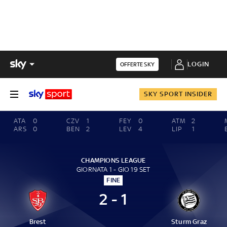
LOGIN
OFFERTE SKY
SKY SPORT INSIDER
ATA
0
CZV
1
FEY
0
ATM
2
ARS
0
BEN
2
LEV
4
LIP
1
CHAMPIONS LEAGUE
GIORNATA 1 - GIO 19 SET
FINE
2 - 1
Brest
Sturm Graz