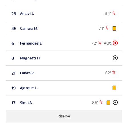
84'
23
Amavi J.
71'
45
Camara M.
72'
Aut.
6
Fernandes E.
8
Magnetti H.
62'
21
Faivre R.
19
Ajorque L.
85'
17
Sima A.
Riserve