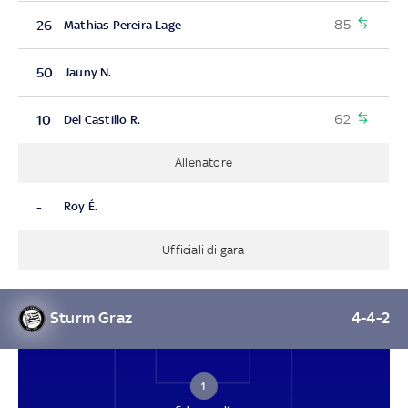
85'
26
Mathias Pereira Lage
50
Jauny N.
62'
10
Del Castillo R.
Allenatore
-
Roy É.
Ufficiali di gara
Sturm Graz
4-4-2
1