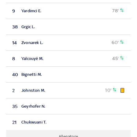
78'
9
Yardimci E.
38
Grgic L.
60'
14
Zvonarek L.
45'
8
Yalcouyé M.
40
Bignetti M.
10'
2
Johnston M.
35
Geyrhofer N.
21
Chukwuani T.
Allenatore