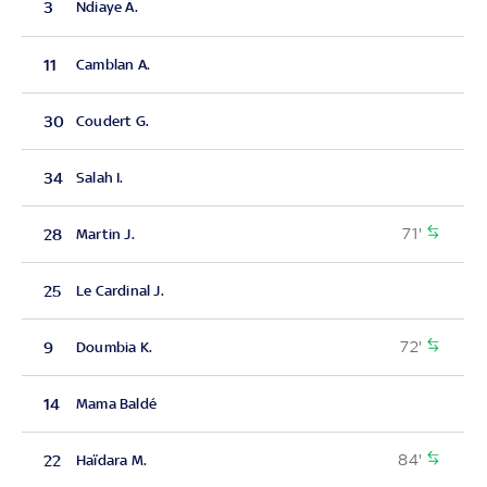
3
Ndiaye A.
11
Camblan A.
30
Coudert G.
34
Salah I.
71'
28
Martin J.
25
Le Cardinal J.
72'
9
Doumbia K.
14
Mama Baldé
84'
22
Haïdara M.