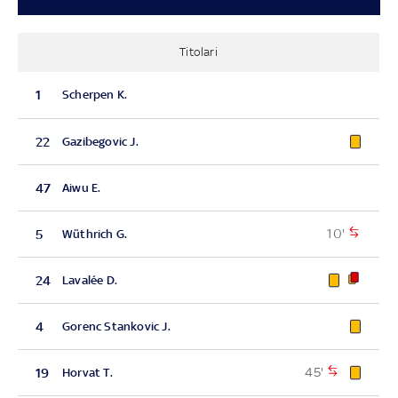
Titolari
1
Scherpen K.
22
Gazibegovic J.
47
Aiwu E.
10'
5
Wüthrich G.
24
Lavalée D.
4
Gorenc Stankovic J.
45'
19
Horvat T.