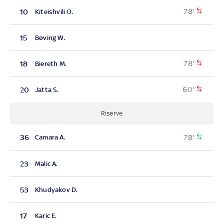
78'
10
Kiteishvili O.
15
Bøving W.
78'
18
Biereth M.
60'
20
Jatta S.
Riserve
78'
36
Camara A.
23
Malic A.
53
Khudyakov D.
17
Karic E.