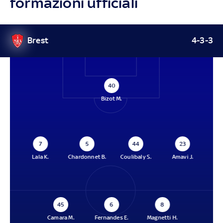
formazioni ufficiali
Brest
4-3-3
40
Bizot M.
7
5
44
23
Lala K.
Chardonnet B.
Coulibaly S.
Amavi J.
45
6
8
Camara M.
Fernandes E.
Magnetti H.