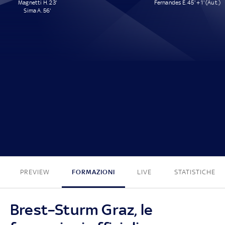
Magnetti H. 23'
Fernandes E. 45' + 1' (Aut.)
Sima A. 56'
2 - 1
PREVIEW
FORMAZIONI
LIVE
STATISTICHE
Brest–Sturm Graz, le