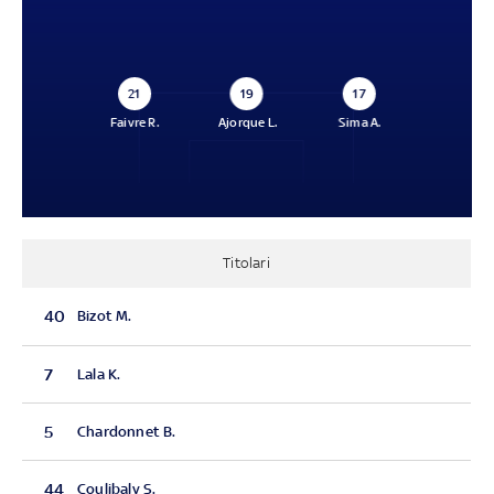
21
19
17
Faivre R.
Ajorque L.
Sima A.
Titolari
40
Bizot M.
7
Lala K.
5
Chardonnet B.
44
Coulibaly S.