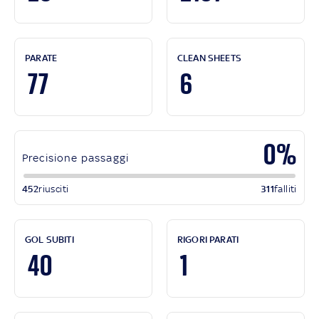
PARATE
CLEAN SHEETS
77
6
0%
Precisione passaggi
452
riusciti
311
falliti
GOL SUBITI
RIGORI PARATI
40
1