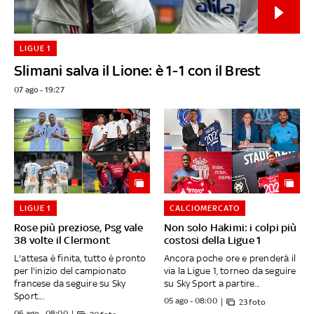
LIGUE 1
Slimani salva il Lione: è 1-1 con il Brest
07 ago - 19:27
LIGUE 1
CALCIOMERCATO
Rose più preziose, Psg vale
Non solo Hakimi: i colpi più
38 volte il Clermont
costosi della Ligue 1
L'attesa è finita, tutto è pronto
Ancora poche ore e prenderà il
per l'inizio del campionato
via la Ligue 1, torneo da seguire
francese da seguire su Sky
su Sky Sport a partire...
Sport....
05 ago - 08:00
23 foto
06 ago - 08:00