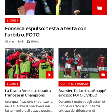
LIGUE 1
Fonseca espulso: testa a testa con
l'arbitro. FOTO
02 mar - 18:45
5 foto
LIGUE 1
COPPA DI FRANCIA
La favola Brest: la squadra
Brassier, fallaccio a Mbappé
francese in Champions
e rosso: FOTO E VIDEO
Una qualificazione impensabile:
Durante il match degli ottavi di
nella sua storia non aveva mai
Coppa di Francia, durissima
fatto meglio dell’ottavo posto,...
entrata del difensore, di