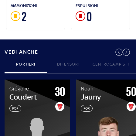
AMMONIZIONI
ESPULSIONI
2
0
VEDI ANCHE
PORTIERI
DIFENSORI
CENTROCAMPISTI
30
5
Grégoire
Noah
Coudert
Jauny
POR
POR