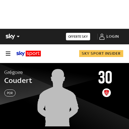
LOGIN
OFFERTE SKY
SKY SPORT INSIDER
30
Grégoire
Coudert
POR
Grégoire
Coudert