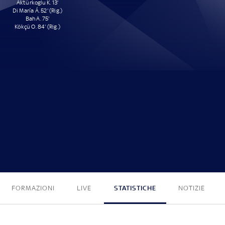
Aktürkoglu K. 13'
Di María Á. 52' (Rig.)
Bah A. 75'
Kökçü O. 84' (Rig.)
4 - 0
FORMAZIONI
LIVE
STATISTICHE
NOTIZIE