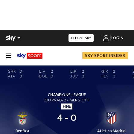
LOGIN
OFFERTE SKY
SKY SPORT INSIDER
SHK
0
LIV
2
LIP
2
GIR
2
ATA
3
BOL
0
JUV
3
FEY
3
CHAMPIONS LEAGUE
GIORNATA 2 - MER 2 OTT
FINE
4 - 0
Benfica
Atletico Madrid