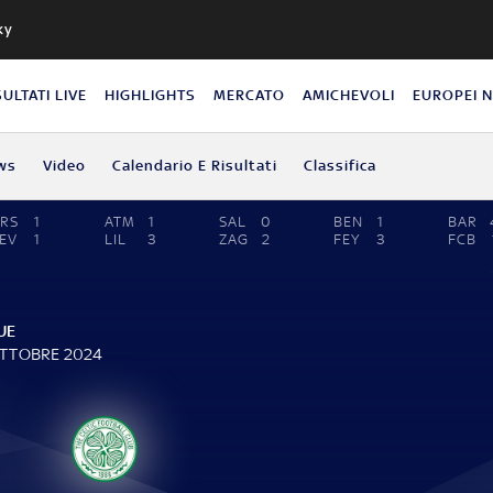
ky
SULTATI LIVE
HIGHLIGHTS
MERCATO
AMICHEVOLI
EUROPEI 
ws
Video
Calendario E Risultati
Classifica
RS
1
ATM
1
SAL
0
BEN
1
BAR
EV
1
LIL
3
ZAG
2
FEY
3
FCB
UE
OTTOBRE 2024