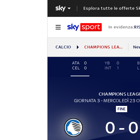
Esplora tutte le offerte S
In evidenza:
RI
CALCIO
CHAMPIONS LEAGUE
Ne
ATA
0
YB
0
B
CEL
0
INT
1
L
CHAMPIONS LEAG
GIORNATA 3 - MERCOLEDÌ 23 
FINE
0 - 0