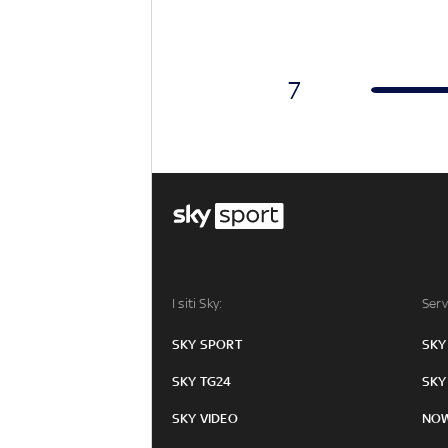
7
I siti Sky:
Serv
SKY SPORT
SKY
SKY TG24
SKY
SKY VIDEO
NO