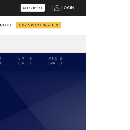
LOGIN
OFFERTE SKY
NUOTO
SKY SPORT INSIDER
4
LIP
0
MNC
5
1
LIV
1
SPA
0