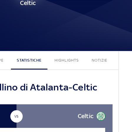
Celtic
0 - 0
VE
STATISTICHE
HIGHLIGHTS
NOTIZIE
llino di Atalanta-Celtic
Celtic
VS