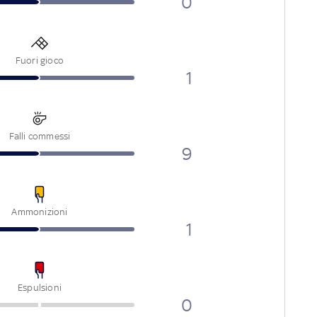
0
Fuori gioco
1
Falli commessi
9
Ammonizioni
1
Espulsioni
0