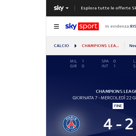
Esplora tutte le offerte S
In evidenza:
RI
CALCIO
CHAMPIONS LEAGUE
Ne
MIL
1
SPA
0
L
GIR
0
INT
1
S
CHAMPIONS LEAG
GIORNATA 7 - MERCOLEDÌ 22 
FINE
4 - 2