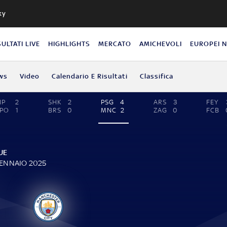
ky
SULTATI LIVE
HIGHLIGHTS
MERCATO
AMICHEVOLI
EUROPEI 
ws
Video
Calendario E Risultati
Classifica
IP
2
SHK
2
PSG
4
ARS
3
FEY
PO
1
BRS
0
MNC
2
ZAG
0
FCB
UE
GENNAIO 2025