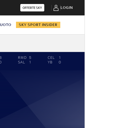
LOGIN
OFFERTE SKY
NUOTO
SKY SPORT INSIDER
3
RMD
5
CEL
1
0
SAL
1
YB
0