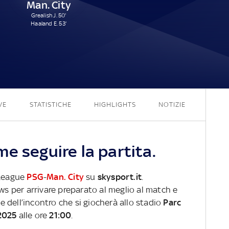
Man. City
Grealish J. 50'
Haaland E. 53'
4 - 2
VE
STATISTICHE
HIGHLIGHTS
NOTIZIE
e seguire la partita.
 League
PSG
-
Man. City
su
skysport.it
.
ews per arrivare preparato al meglio al match e
ve dell’incontro che si giocherà allo stadio
Parc
2025
alle ore
21:00
.