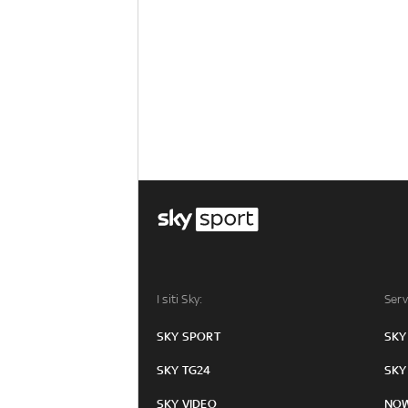
I siti Sky:
Serv
SKY SPORT
SKY
SKY TG24
SKY
SKY VIDEO
NO