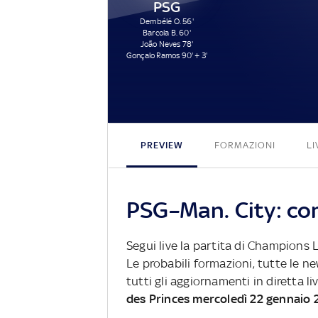
PSG
Dembélé O. 56'
Barcola B. 60'
João Neves 78'
Gonçalo Ramos 90' + 3'
PREVIEW
FORMAZIONI
LI
PSG–Man. City: com
Segui live la partita di Champions
Le probabili formazioni, tutte le n
tutti gli aggiornamenti in diretta li
des Princes mercoledì 22 gennaio 