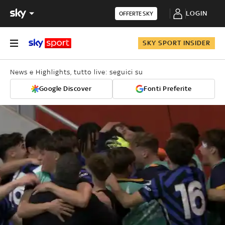
LOGIN
OFFERTE SKY
SKY SPORT INSIDER
News e Highlights, tutto live: seguici su
Google Discover
Fonti Preferite