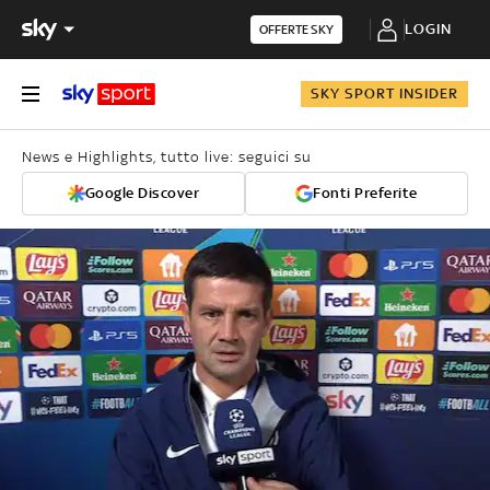
LOGIN
OFFERTE SKY
SKY SPORT INSIDER
News e Highlights, tutto live: seguici su
Google Discover
Fonti Preferite