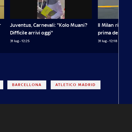
 
Juventus, Carnevali: "Kolo Muani? 
Il Milan ricorda 
Difficile arrivi oggi"
prima dell'all
31 lug - 12:25
31 lug - 12:18
BARCELLONA
ATLETICO MADRID