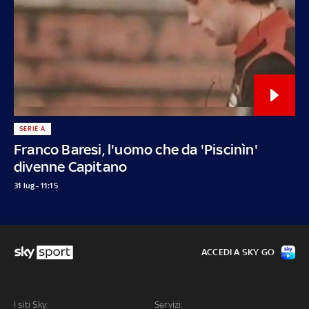
SERIE A
Franco Baresi, l'uomo che da 'Piscinìn'
divenne Capitano
31 lug - 11:15
ACCEDI A SKY GO
I siti Sky:
Servizi: