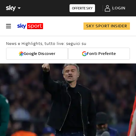
LOGIN
OFFERTE SKY
SKY SPORT INSIDER
News e Highlights, tutto live: seguici su
Google Discover
Fonti Preferite