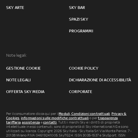
SKY ARTE
SKY BAR
SPAZI SKY
PROGRAMMI
Note legali:
GESTIONE COOKIE
COOKIE POLICY
NOTE LEGALI
DICHIARAZIONE DI ACCESSIBILITÀ
OFFERTA SKY MEDIA
CORPORATE
Per il consumatore clicca qui per i
Moduli, Condizioni contrattuali
,
Privacy &
Cookies
,
informazioni sulle modifiche contrattuali
o per
trasparenza
tariffaria
,
assistenza
e
contatti
. Tutti i marchi Sky e i diritti di proprietà
intellettuale in essi contenuti, sono di proprietà di Sky international AG e sono
utilizzati su licenza. Copyright 2026 Sky Italia - Sky Italia Srl Via Monte Penice, 7 -
20138 Milano P.IVA 04619241005. SkyTG24: ISSN 3035-1537 e SkySport: ISSN