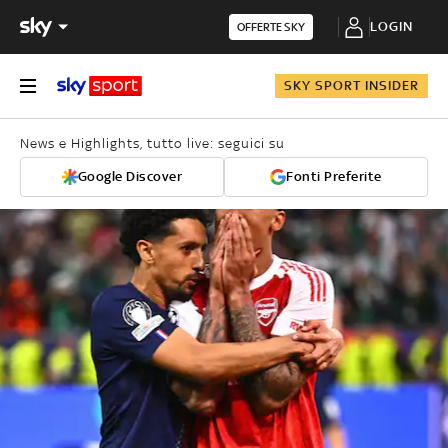
LOGIN
OFFERTE SKY
SKY SPORT INSIDER
News e Highlights, tutto live: seguici su
Google Discover
Fonti Preferite