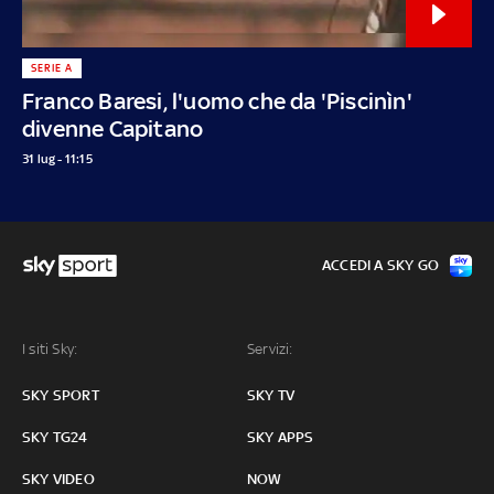
SERIE A
Franco Baresi, l'uomo che da 'Piscinìn'
divenne Capitano
31 lug - 11:15
ACCEDI A SKY GO
I siti Sky:
Servizi:
SKY SPORT
SKY TV
SKY TG24
SKY APPS
SKY VIDEO
NOW