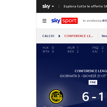
Esplora tutte le offerte S
In evidenza:
RI
CALCIO
CONFERENCE LEAGUE
Ne
HJK
0
MUR
1
FKQ
2
MTA
5
REN
2
KAI
1
CONFERENCE LEAG
GIORNATA 3 - GIOVEDÌ 21 O
FINE
6 - 1