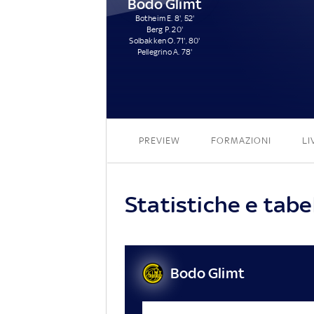
Bodo Glimt
Botheim E. 8', 52'
Berg P. 20'
Solbakken O. 71', 80'
Pellegrino A. 78'
PREVIEW
FORMAZIONI
LI
Statistiche e tab
Bodo Glimt