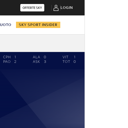
LOGIN
OFFERTE SKY
NUOTO
SKY SPORT INSIDER
CPH
1
ALA
0
VIT
1
SLO
2
PB
PAO
2
ASK
3
TOT
0
LRI
0
KA