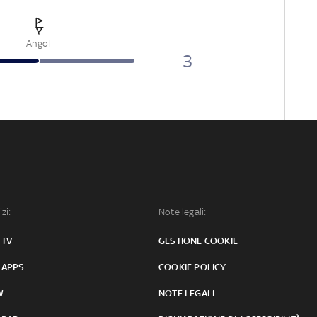
Angoli
3
izi:
Note legali:
 TV
GESTIONE COOKIE
 APPS
COOKIE POLICY
W
NOTE LEGALI