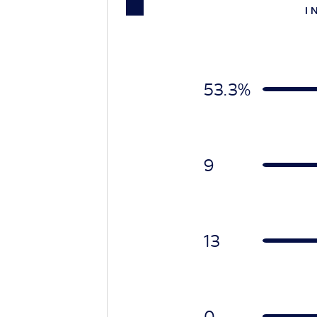
I 
53.3%
9
13
0