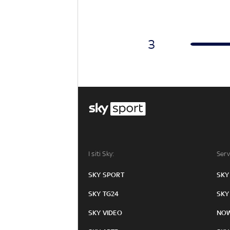
3
I siti Sky:
Serv
SKY SPORT
SKY
SKY TG24
SKY
SKY VIDEO
NO