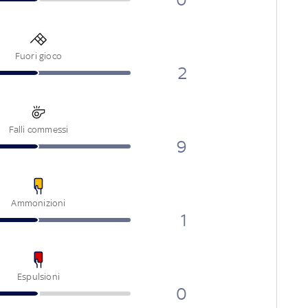
Fuori gioco
2
Falli commessi
9
Ammonizioni
1
Espulsioni
0