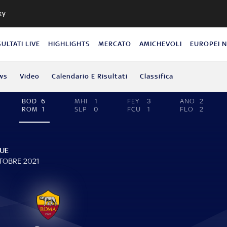
ky
SULTATI LIVE
HIGHLIGHTS
MERCATO
AMICHEVOLI
EUROPEI 
ws
Video
Calendario E Risultati
Classifica
BOD
6
MHI
1
FEY
3
ANO
2
ROM
1
SLP
0
FCU
1
FLO
2
UE
TTOBRE 2021