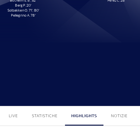
Botheim E. 8', 52'
Pérez C. 28'
Berg P. 20'
Solbakken O. 71', 80'
Pellegrino A. 78'
6 - 1
LIVE
STATISTICHE
HIGHLIGHTS
NOTIZIE