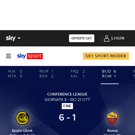
LOGIN
OFFERTE SKY
SKY SPORT INSIDER
HJK
0
MUR
1
FKQ
2
BOD
6
MTA
5
REN
2
KAI
1
ROM
1
CONFERENCE LEAGUE
GIORNATA 3 - GIO 21 OTT
FINE
6 - 1
Bodo Glimt
Roma