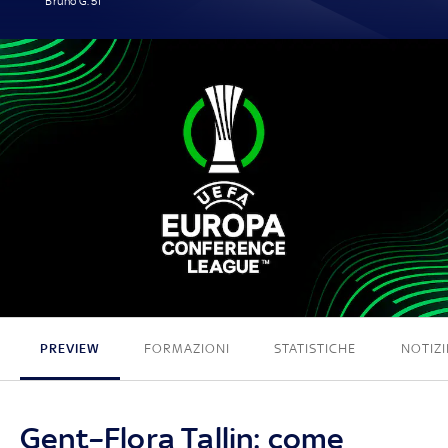
Bruno G. 51'
1 - 0
PREVIEW
FORMAZIONI
STATISTICHE
NOTIZI
Gent–Flora Tallin: come