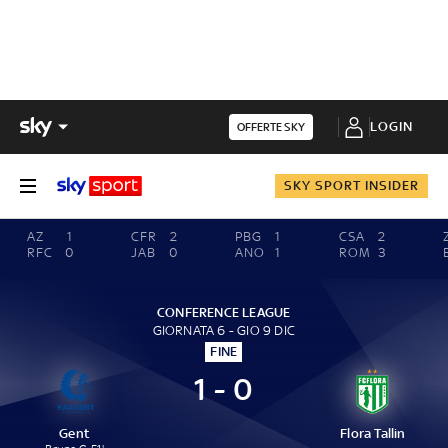
LOGIN
OFFERTE SKY
SKY SPORT INSIDER
AZ
1
CFR
2
PBG
1
CSA
2
RFC
0
JAB
0
ANO
1
ROM
3
CONFERENCE LEAGUE
GIORNATA 6 - GIO 9 DIC
FINE
1 - 0
Gent
Flora Tallin