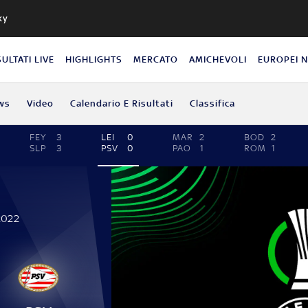
ky
SULTATI LIVE
HIGHLIGHTS
MERCATO
AMICHEVOLI
EUROPEI 
ws
Video
Calendario E Risultati
Classifica
FEY
3
LEI
0
MAR
2
BOD
2
SLP
3
PSV
0
PAO
1
ROM
1
2022