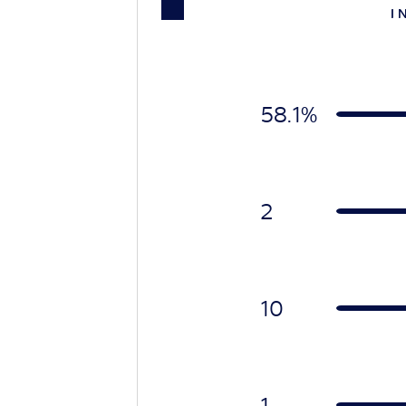
I 
58.1%
2
10
1