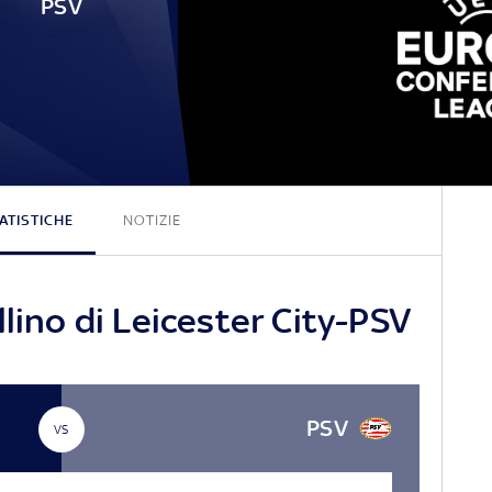
PSV
0 - 0
ATISTICHE
NOTIZIE
llino di Leicester City-PSV
PSV
VS