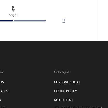
Angoli
3
izi:
Note legali:
 TV
GESTIONE COOKIE
 APPS
COOKIE POLICY
W
NOTE LEGALI