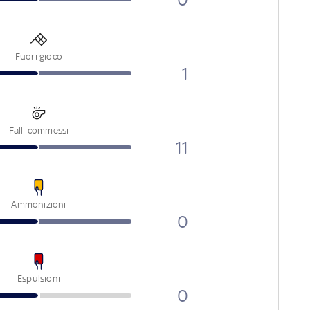
Fuori gioco
1
Falli commessi
11
Ammonizioni
0
Espulsioni
0