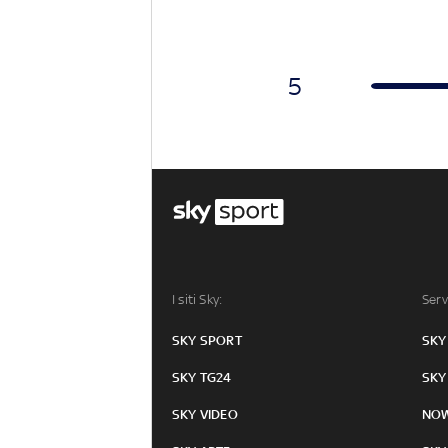
5
I siti Sky:
Serv
SKY SPORT
SKY
SKY TG24
SKY
SKY VIDEO
NO