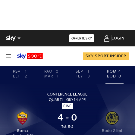
LOGIN
OFFERTE SKY
SKY SPORT INSIDER
PSV
1
PAO
0
SLP
1
ROM
4
LEI
2
MAR
1
FEY
3
BOD
0
CONFERENCE LEAGUE
QUARTI - GIO 14 APR
FINE
4 - 0
Tot: 5-2
Roma
Bodo Glimt