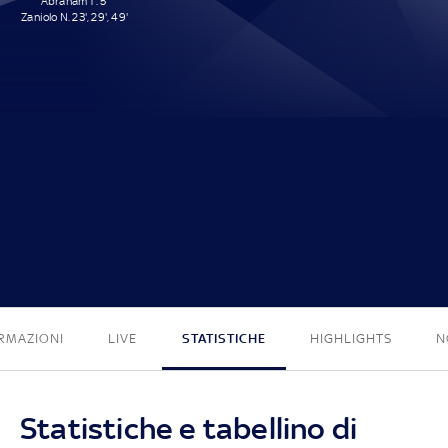
Abraham T. 5'
Zaniolo N. 23', 29', 49'
4 - 0
RMAZIONI
LIVE
STATISTICHE
HIGHLIGHTS
N
Statistiche e tabellino di