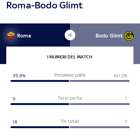
Roma-Bodo Glimt
Roma
Bodo Glimt
VS
I NUMERI DEL MATCH
Possesso palla
39.8%
60.2%
Tiri in porta
9
1
Tiri totali
18
7