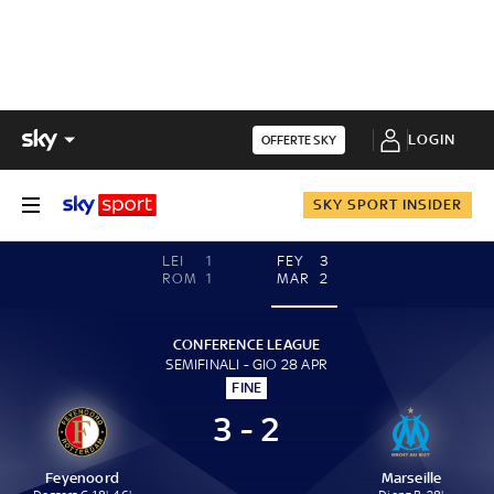
LOGIN
OFFERTE SKY
SKY SPORT INSIDER
LEI
1
FEY
3
ROM
1
MAR
2
CONFERENCE LEAGUE
SEMIFINALI - GIO 28 APR
FINE
3 - 2
Feyenoord
Marseille