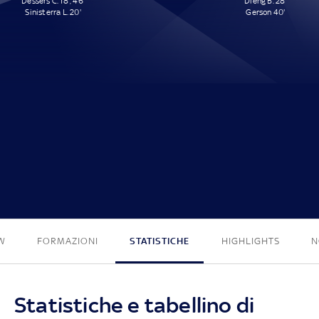
Dessers C. 18', 46'
Dieng B. 28'
Sinisterra L. 20'
Gerson 40'
3 - 2
W
FORMAZIONI
STATISTICHE
HIGHLIGHTS
N
Statistiche e tabellino di