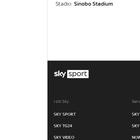
Stadio:
Sinobo Stadium
I siti Sky:
Serv
SKY SPORT
SKY
SKY TG24
SKY
SKY VIDEO
NO