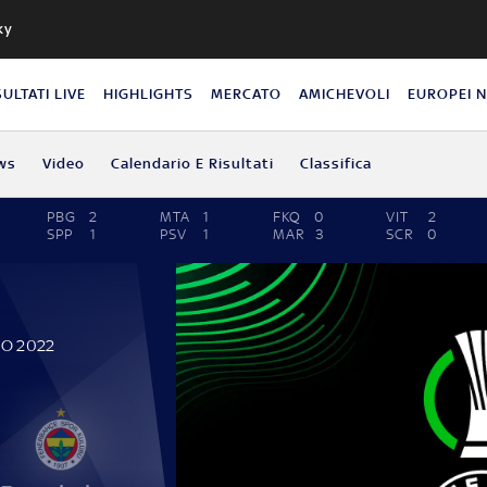
ky
SULTATI LIVE
HIGHLIGHTS
MERCATO
AMICHEVOLI
EUROPEI 
ws
Video
Calendario E Risultati
Classifica
PBG
2
MTA
1
FKQ
0
VIT
2
SPP
1
PSV
1
MAR
3
SCR
0
IO 2022