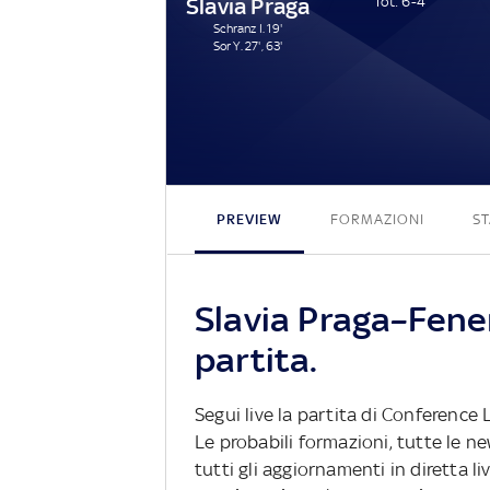
Slavia Praga
Tot: 6-4
Schranz I. 19'
Sor Y. 27', 63'
PREVIEW
FORMAZIONI
ST
Slavia Praga–Fene
partita.
Segui live la partita di Conferenc
Le probabili formazioni, tutte le n
tutti gli aggiornamenti in diretta li