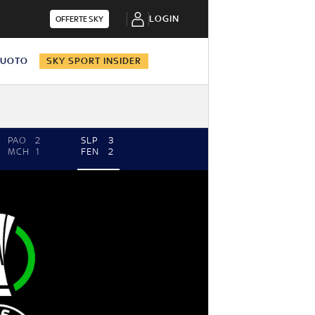
LOGIN
OFFERTE SKY
NUOTO
SKY SPORT INSIDER
PAO
2
SLP
3
MCH
1
FEN
2