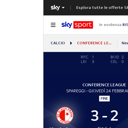
Esplora tutte le offerte S
In evidenza:
RI
CALCIO
CONFERENCE LEAGUE
Ne
RFC
1
BOD
2
LEI
3
CEL
0
CONFERENCE LEAGUE
SPAREGGI - GIOVEDÌ 24 FEBBRA
FINE
3 - 2