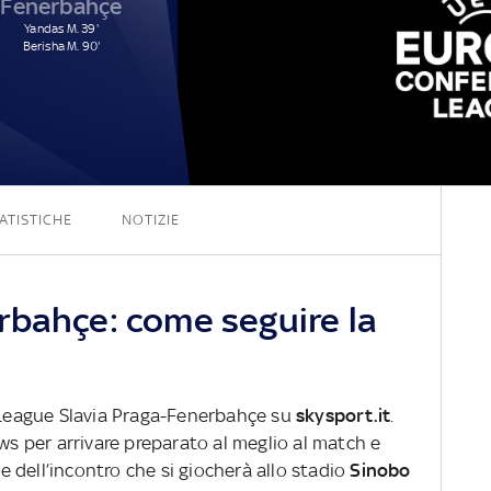
Fenerbahçe
Yandas M. 39'
Berisha M. 90'
3 - 2
ATISTICHE
NOTIZIE
rbahçe: come seguire la
e League Slavia Praga-Fenerbahçe su
skysport.it
.
ews per arrivare preparato al meglio al match e
ve dell’incontro che si giocherà allo stadio
Sinobo