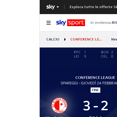
Esplora tutte le offerte S
In evidenza:
RI
CALCIO
CONFERENCE LEAGUE
Ne
RFC
1
BOD
2
LEI
3
CEL
0
CONFERENCE LEAGUE
SPAREGGI - GIOVEDÌ 24 FEBBRA
FINE
3 - 2