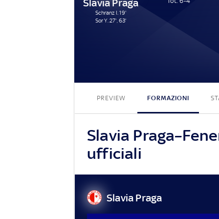
Slavia Praga
Tot: 6-4
Schranz I. 19'
Sor Y. 27', 63'
PREVIEW
FORMAZIONI
ST
Slavia Praga–Fene
ufficiali
Slavia Praga