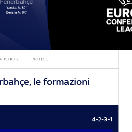
Fenerbahçe
Yandas M. 39'
Berisha M. 90'
3 - 2
ATISTICHE
NOTIZIE
rbahçe, le formazioni
4-2-3-1