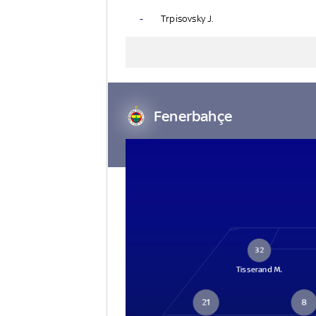
-
Trpisovsky J.
Fenerbahçe
32
Tisserand M.
21
8