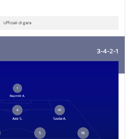
Ufficiali di gara
3-4-2-1
1
Bayindir A.
4
41
Aziz S.
Szalai A.
5
16