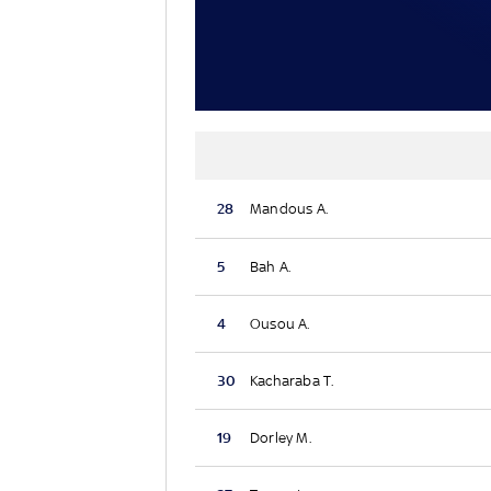
28
Mandous A.
5
Bah A.
4
Ousou A.
30
Kacharaba T.
19
Dorley M.