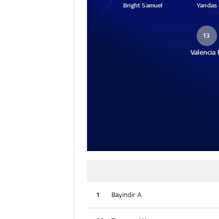
Bright Samuel
Yandas 
13
Valencia 
1
Bayindir A.