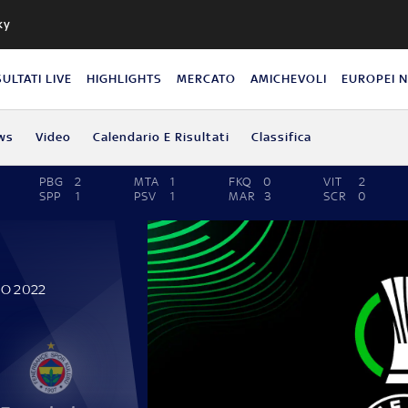
ky
SULTATI LIVE
HIGHLIGHTS
MERCATO
AMICHEVOLI
EUROPEI 
ws
Video
Calendario E Risultati
Classifica
PBG
2
MTA
1
FKQ
0
VIT
2
SPP
1
PSV
1
MAR
3
SCR
0
IO 2022