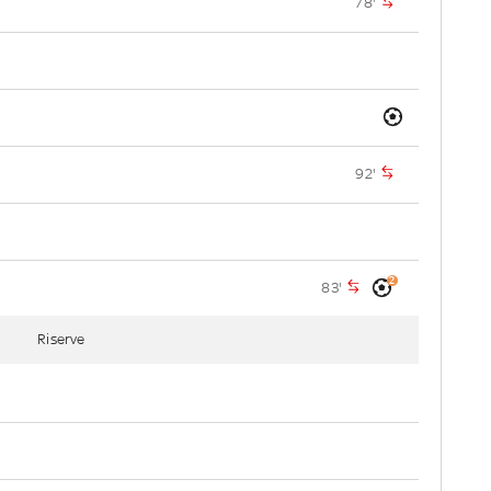
78'
92'
2
83'
Riserve