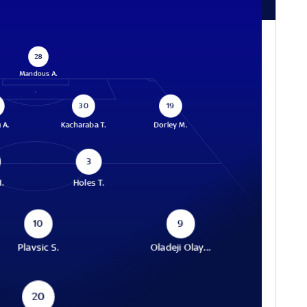
28
Mandous A.
30
19
 A.
Kacharaba T.
Dorley M.
3
I.
Holes T.
10
9
Plavsic S.
Oladeji Olay...
20