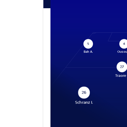
5
4
Bah A.
Ousou
27
Traore 
26
Schranz I.