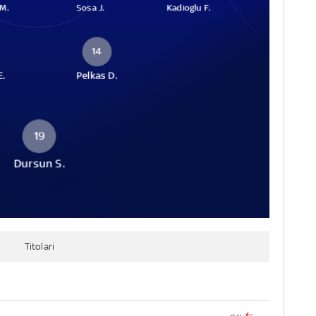
M.
Sosa J.
Kadioglu F.
14
E.
Pelkas D.
19
Dursun S.
Titolari