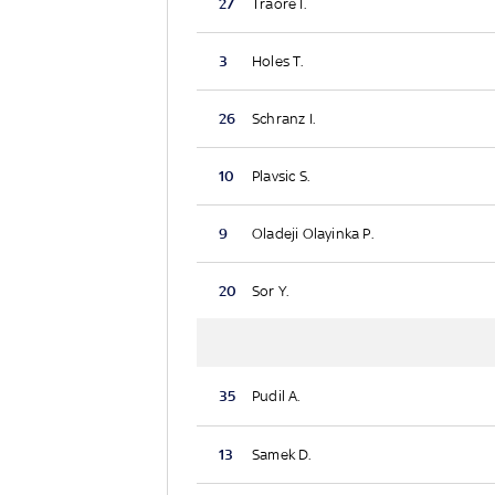
27
Traore I.
3
Holes T.
26
Schranz I.
10
Plavsic S.
9
Oladeji Olayinka P.
20
Sor Y.
35
Pudil A.
13
Samek D.