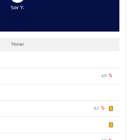
Sor Y.
Titolari
45'
92'