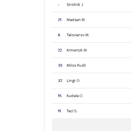
-
Sirotník J.
21
Madsen M.
6
Talovierov M.
22
Krmencik M.
35
Milos Pudil
32
Lingr O.
15
Kudela O.
11
Tecl S.