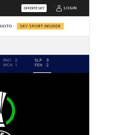
LOGIN
OFFERTE SKY
NUOTO
SKY SPORT INSIDER
PAO
2
SLP
3
MCH
1
FEN
2