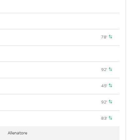
78'
92'
45'
92'
83'
Allenatore