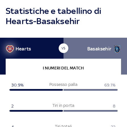
Statistiche e tabellino di
Hearts-Basaksehir
Hearts
Basaksehir
VS
I NUMERI DEL MATCH
Possesso palla
30.9%
69.1%
Tiri in porta
2
8
Tiri totali
4
22