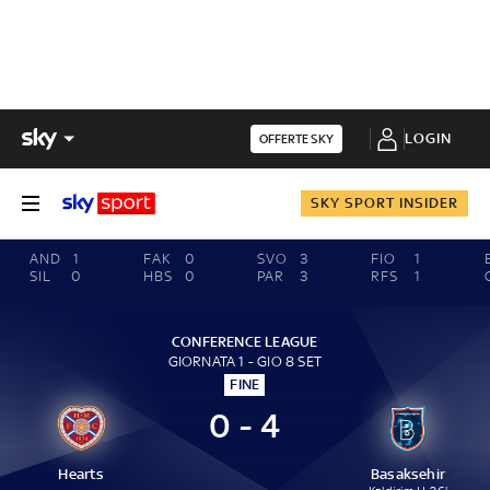
LOGIN
OFFERTE SKY
SKY SPORT INSIDER
AND
1
FAK
0
SVO
3
FIO
1
SIL
0
HBS
0
PAR
3
RFS
1
CONFERENCE LEAGUE
GIORNATA 1 - GIO 8 SET
FINE
0 - 4
Hearts
Basaksehir