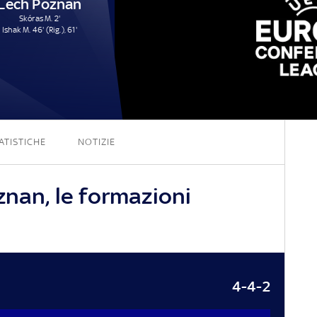
Lech Poznan
Skóras M. 2'
Ishak M. 46' (Rig.), 61'
4 - 3
ATISTICHE
NOTIZIE
znan, le formazioni
4-4-2