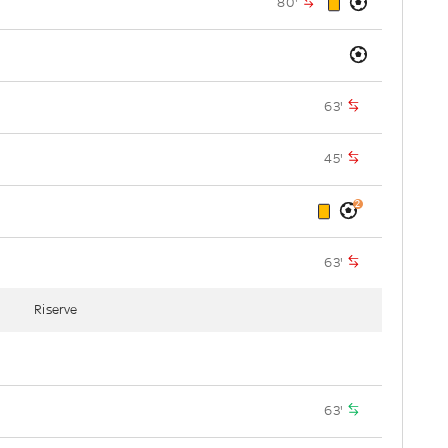
80'
63'
45'
2
63'
Riserve
63'