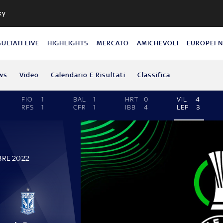
ky
SULTATI LIVE
HIGHLIGHTS
MERCATO
AMICHEVOLI
EUROPEI 
ws
Video
Calendario E Risultati
Classifica
FIO
1
BAL
1
HRT
0
VIL
4
RFS
1
CFR
1
IBB
4
LEP
3
BRE 2022