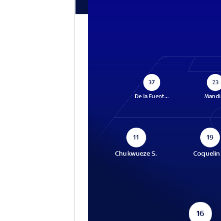
37
23
De la Fuent...
Mandi 
11
19
Chukwueze S.
Coquelin 
16