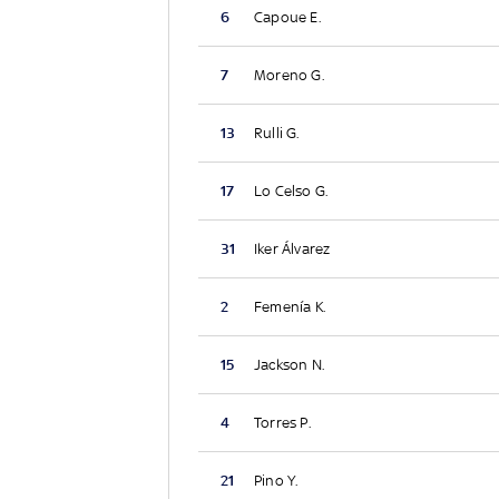
6
Capoue E.
7
Moreno G.
13
Rulli G.
17
Lo Celso G.
31
Iker Álvarez
2
Femenía K.
15
Jackson N.
4
Torres P.
21
Pino Y.