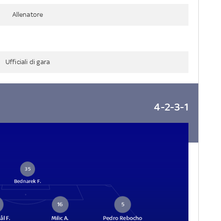
Allenatore
Ufficiali di gara
4-2-3-1
35
Bednarek F.
16
5
ål F.
Milic A.
Pedro Rebocho