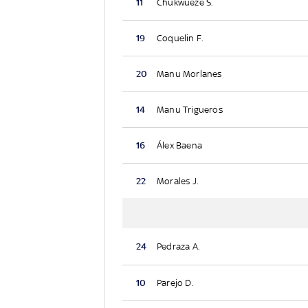
11
Chukwueze S.
19
Coquelin F.
20
Manu Morlanes
14
Manu Trigueros
16
Álex Baena
22
Morales J.
24
Pedraza A.
10
Parejo D.