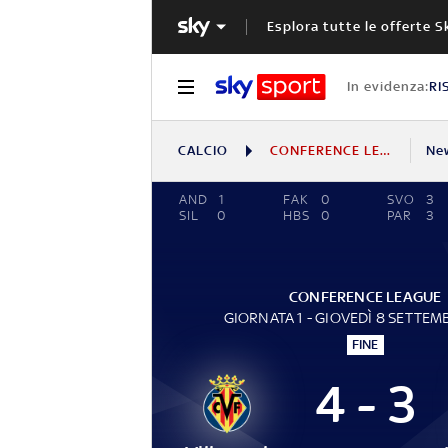
Esplora tutte le offerte S
In evidenza:
RI
CALCIO
CONFERENCE LEAGUE
Ne
AND
1
FAK
0
SVO
3
SIL
0
HBS
0
PAR
3
CONFERENCE LEAGUE
GIORNATA 1 - GIOVEDÌ 8 SETTEM
FINE
4 - 3