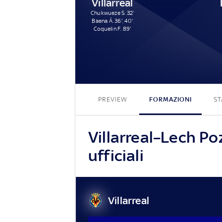
Villarreal
Chukwueze S. 32'
Baena Á. 36', 40'
Coquelin F. 89'
PREVIEW
FORMAZIONI
ST
Villarreal–Lech Po
ufficiali
Villarreal