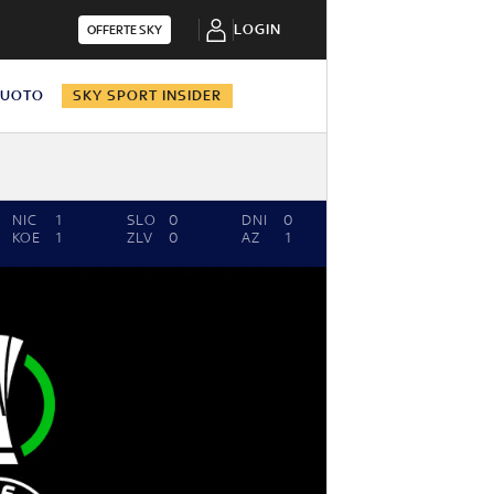
LOGIN
OFFERTE SKY
NUOTO
SKY SPORT INSIDER
NIC
1
SLO
0
DNI
0
MOL
0
SI
KOE
1
ZLV
0
AZ
1
KAA
0
SL