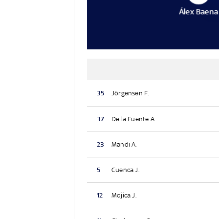
Álex Baena
35
Jörgensen F.
37
De la Fuente A.
23
Mandi A.
5
Cuenca J.
12
Mojica J.