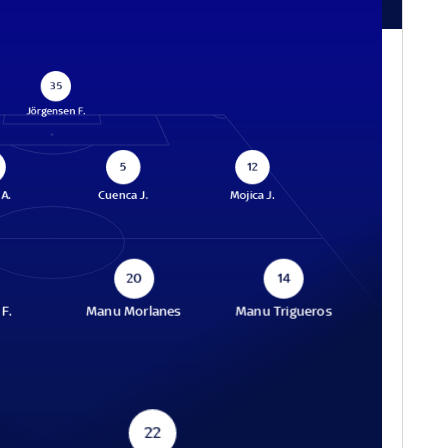
35
Jörgensen F.
5
12
A.
Cuenca J.
Mojica J.
20
14
F.
Manu Morlanes
Manu Trigueros
22