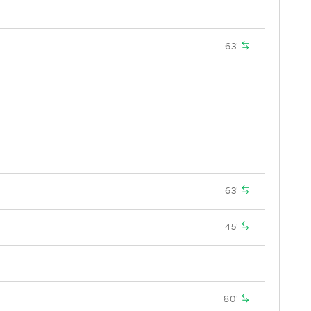
63'
63'
45'
80'