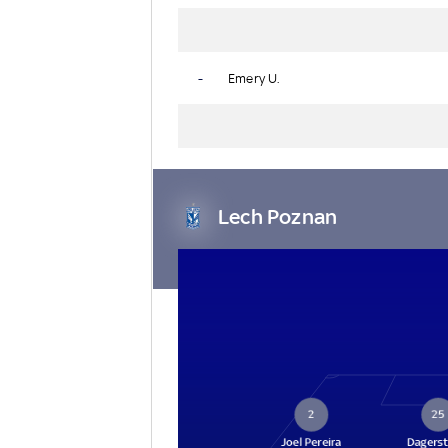
-
Emery U.
Lech Poznan
2
25
Joel Pereira
Dagerst