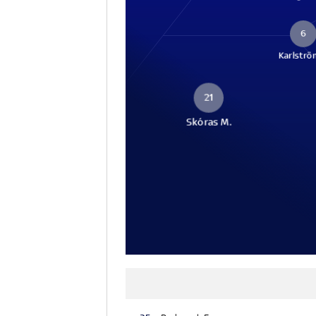
6
Karlström
21
Skóras M.