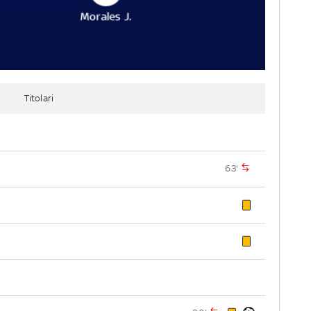
Morales J.
Titolari
63'