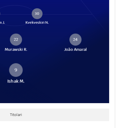
30
 J.
Kvekveskiri N.
22
24
Murawski R.
João Amaral
9
Ishak M.
Titolari