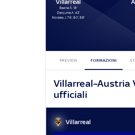
Villarreal
A
Baena Á. 18'
Danjuma A. 43'
Morales J. 76', 80', 88'
PREVIEW
FORMAZIONI
ST
Villarreal–Austria
ufficiali
Villarreal