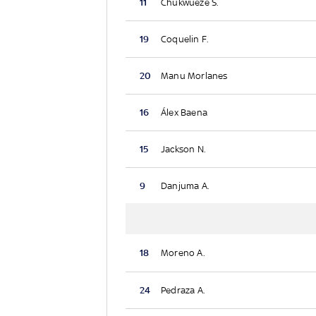
11
Chukwueze S.
19
Coquelin F.
20
Manu Morlanes
16
Álex Baena
15
Jackson N.
9
Danjuma A.
18
Moreno A.
24
Pedraza A.