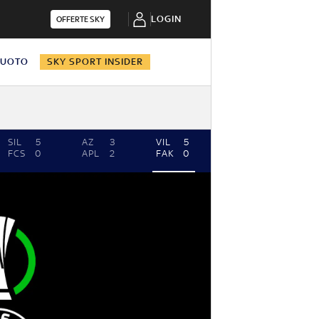
LOGIN
OFFERTE SKY
NUOTO
SKY SPORT INSIDER
SIL
5
AZ
3
VIL
5
RFS
0
KO
FCS
0
APL
2
FAK
0
IBB
0
PA