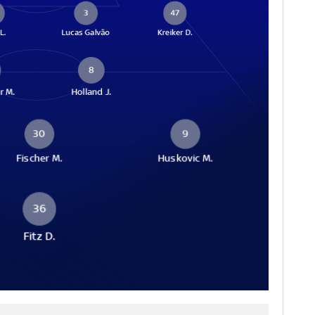
3
47
L.
Lucas Galvão
Kreiker D.
8
r M.
Holland J.
30
9
Fischer M.
Huskovic M.
36
Fitz D.