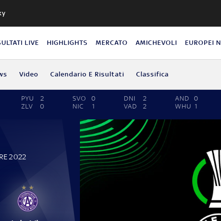
ky
SULTATI LIVE
HIGHLIGHTS
MERCATO
AMICHEVOLI
EUROPEI 
ws
Video
Calendario E Risultati
Classifica
PYU
2
SVO
0
DNI
2
AND
0
ZLV
0
NIC
1
VAD
2
WHU
1
RE 2022