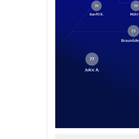
26
20
Ranftl R.
Mühl 
23
Braunöde
77
Jukic A.