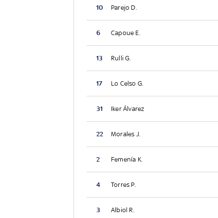
10
Parejo D.
6
Capoue E.
13
Rulli G.
17
Lo Celso G.
31
Iker Álvarez
22
Morales J.
2
Femenía K.
4
Torres P.
3
Albiol R.