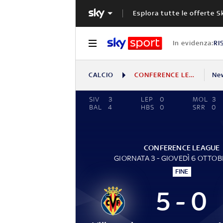
Esplora tutte le offerte S
In evidenza:
RI
CALCIO
CONFERENCE LEAGUE
Ne
SIV
3
LEP
0
MOL
3
BAL
4
HBS
0
SRR
0
CONFERENCE LEAGUE
GIORNATA 3 - GIOVEDÌ 6 OTTOB
FINE
5 - 0