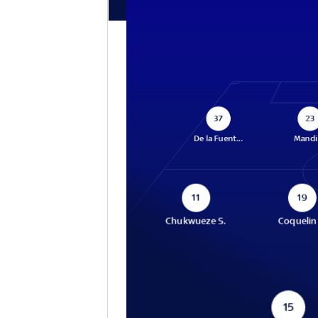
37
23
De la Fuent...
Mandi 
11
19
Chukwueze S.
Coquelin 
15