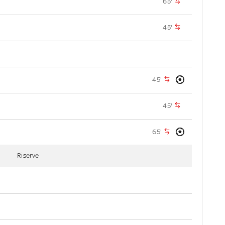
65'
45'
45'
45'
65'
Riserve