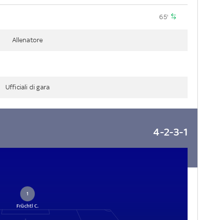
65'
Allenatore
Ufficiali di gara
4-2-3-1
1
Früchtl C.