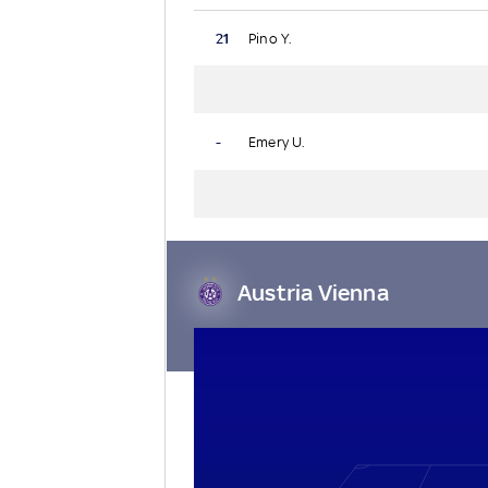
21
Pino Y.
-
Emery U.
Austria Vienna