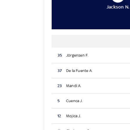
Jackson N.
35
Jörgensen F.
37
De la Fuente A.
23
Mandi A.
5
Cuenca J.
12
Mojica J.