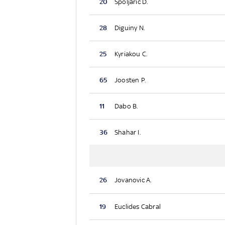
20
Spoljaric D.
28
Diguiny N.
25
Kyriakou C.
65
Joosten P.
11
Dabo B.
36
Shahar I.
26
Jovanovic A.
19
Euclides Cabral