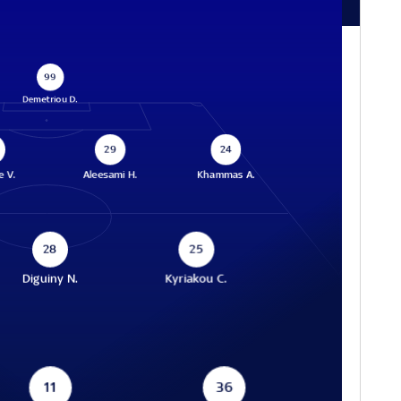
99
Demetriou D.
29
24
 V.
Aleesami H.
Khammas A.
28
25
Diguiny N.
Kyriakou C.
11
36