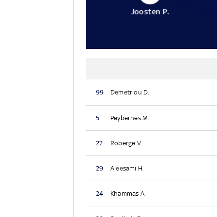
Joosten P.
99
Demetriou D.
5
Peybernes M.
22
Roberge V.
29
Aleesami H.
24
Khammas A.