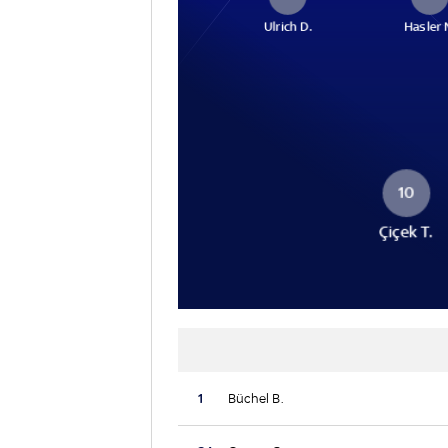
Ulrich D.
Hasler 
10
Çiçek T.
1
Büchel B.