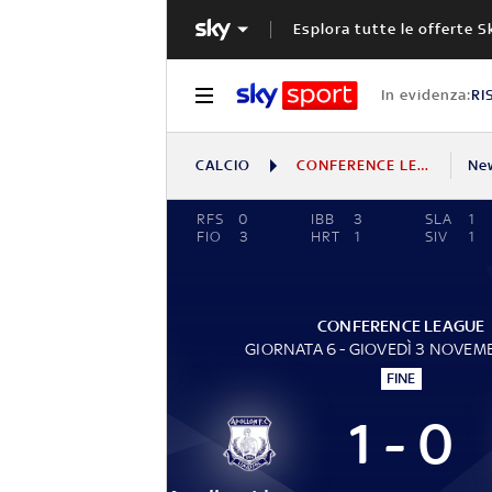
Esplora tutte le offerte S
In evidenza:
RI
CALCIO
CONFERENCE LEAGUE
Ne
RFS
0
IBB
3
SLA
1
FIO
3
HRT
1
SIV
1
CONFERENCE LEAGUE
GIORNATA 6 - GIOVEDÌ 3 NOVEM
FINE
1 - 0