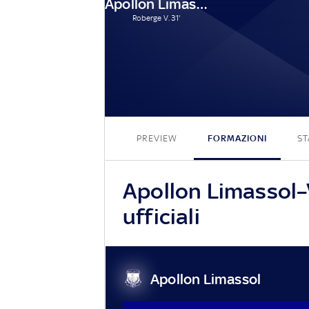
Apollon Limassol
Roberge V. 31'
PREVIEW
FORMAZIONI
ST
Apollon Limassol–
ufficiali
Apollon Limassol