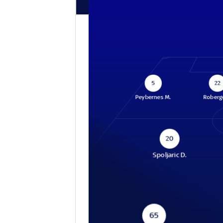
5
22
Peybernes M.
Roberge
20
Spoljaric D.
65