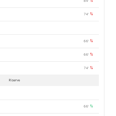
84'
74'
66'
66'
74'
Riserve
66'