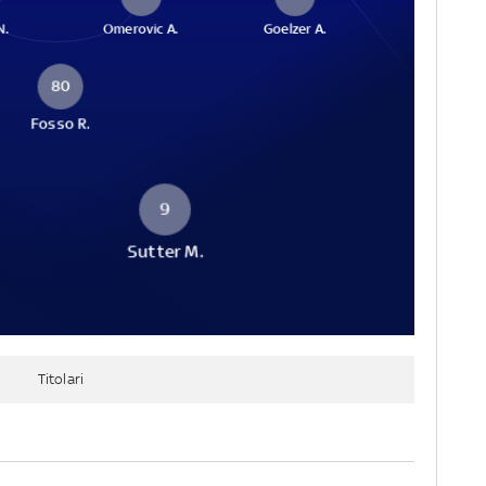
N.
Omerovic A.
Goelzer A.
80
Fosso R.
9
Sutter M.
Titolari