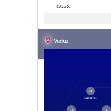
-
Catalá D.
Vaduz
24
Gasser C.
23
4