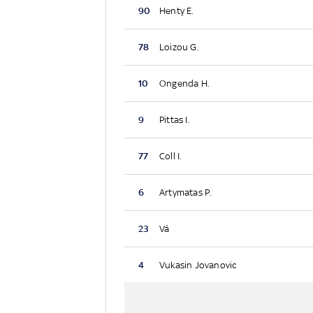
90
Henty E.
78
Loizou G.
10
Ongenda H.
9
Pittas I.
77
Coll I.
6
Artymatas P.
23
Vá
4
Vukasin Jovanovic