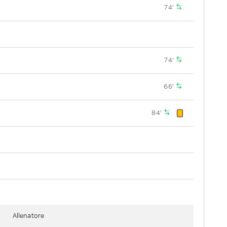
74'
74'
66'
84'
Allenatore