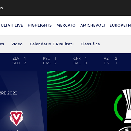
ky
SULTATI LIVE
HIGHLIGHTS
MERCATO
AMICHEVOLI
EUROPEI 
ws
Video
Calendario E Risultati
Classifica
ZLV
1
PYU
1
CFR
1
AZ
2
SLO
2
BAS
2
BAL
0
DNI
1
BRE 2022