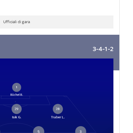
Ufficiali di gara
3-4-1-2
1
Büchel B.
29
28
Isik G.
Traber L.
5
3