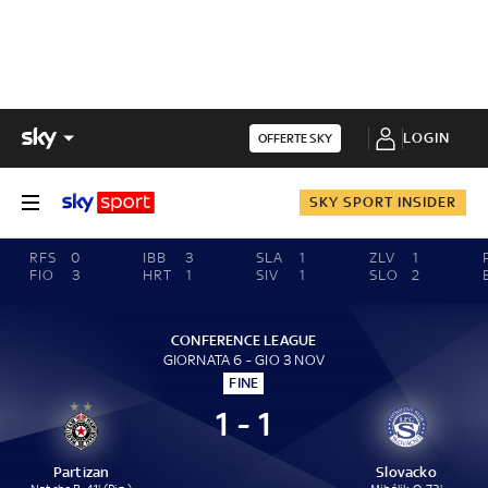
LOGIN
OFFERTE SKY
SKY SPORT INSIDER
RFS
0
IBB
3
SLA
1
ZLV
1
FIO
3
HRT
1
SIV
1
SLO
2
CONFERENCE LEAGUE
GIORNATA 6 - GIO 3 NOV
FINE
1 - 1
Partizan
Slovacko