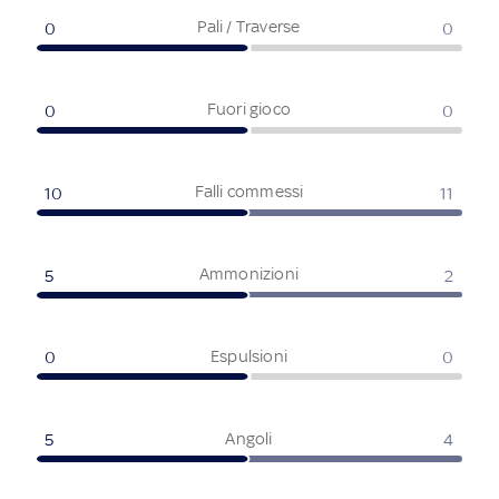
Pali / Traverse
0
0
Fuori gioco
0
0
Falli commessi
10
11
Ammonizioni
5
2
Espulsioni
0
0
Angoli
5
4