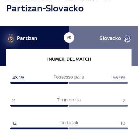
Partizan-Slovacko
Partizan
Slovacko
VS
I NUMERI DEL MATCH
Possesso palla
43.1%
56.9%
Tiri in porta
2
2
Tiri totali
12
10