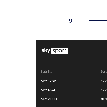
9
I siti Sky:
Serv
SKY SPORT
SKY
SKY TG24
SKY
SKY VIDEO
NO