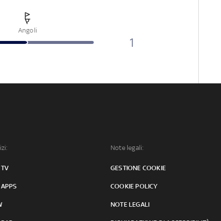
Angoli
1
izi:
Note legali:
 TV
GESTIONE COOKIE
 APPS
COOKIE POLICY
W
NOTE LEGALI