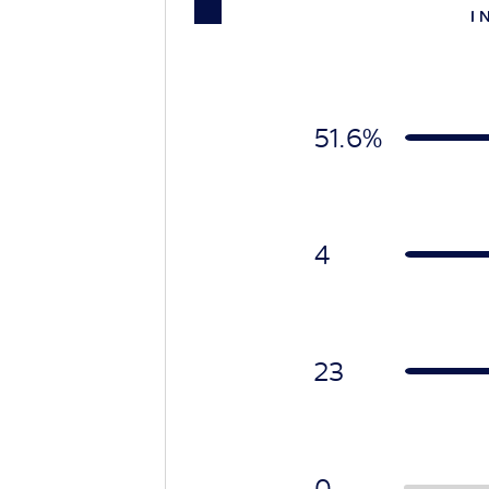
I 
51.6%
4
23
0