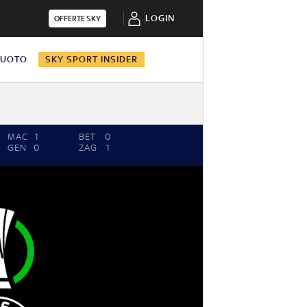
LOGIN
OFFERTE SKY
NUOTO
SKY SPORT INSIDER
MAC
1
BET
0
GEN
0
ZAG
1