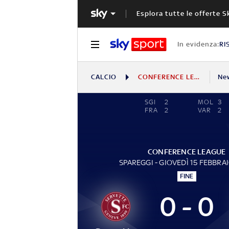
Esplora tutte le offerte S
In evidenza:
RI
CALCIO
CONFERENCE LEAGUE
Ne
SGI
2
MOL
3
FRA
2
VAR
2
CONFERENCE LEAGUE
SPAREGGI - GIOVEDÌ 15 FEBBRA
FINE
0 - 0