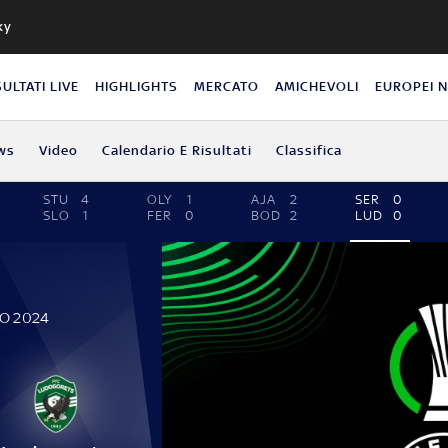
ky
SULTATI LIVE
HIGHLIGHTS
MERCATO
AMICHEVOLI
EUROPEI 
ws
Video
Calendario E Risultati
Classifica
STU
4
OLY
1
AJA
2
SER
0
SLO
1
FER
0
BOD
2
LUD
0
IO 2024