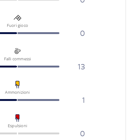
Fuori gioco
0
Falli commessi
13
Ammonizioni
1
Espulsioni
0